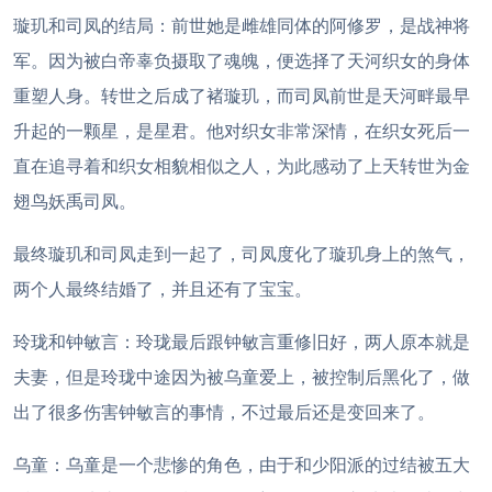
璇玑和司凤的结局：前世她是雌雄同体的阿修罗，是战神将
军。因为被白帝辜负摄取了魂魄，便选择了天河织女的身体
重塑人身。转世之后成了褚璇玑，而司凤前世是天河畔最早
升起的一颗星，是星君。他对织女非常深情，在织女死后一
直在追寻着和织女相貌相似之人，为此感动了上天转世为金
翅鸟妖禹司凤。
最终璇玑和司凤走到一起了，司凤度化了璇玑身上的煞气，
两个人最终结婚了，并且还有了宝宝。
玲珑和钟敏言：玲珑最后跟钟敏言重修旧好，两人原本就是
夫妻，但是玲珑中途因为被乌童爱上，被控制后黑化了，做
出了很多伤害钟敏言的事情，不过最后还是变回来了。
乌童：乌童是一个悲惨的角色，由于和少阳派的过结被五大