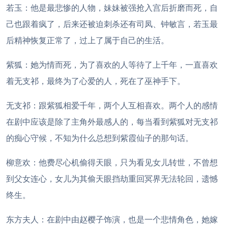
若玉：他是最悲惨的人物，妹妹被强抢入宫后折磨而死，自
己也跟着疯了，后来还被迫刺杀还有司凤、钟敏言，若玉最
后精神恢复正常了，过上了属于自己的生活。
紫狐：她为情而死，为了喜欢的人等待了上千年，一直喜欢
着无支祁，最终为了心爱的人，死在了巫神手下。
无支祁：跟紫狐相爱千年，两个人互相喜欢。两个人的感情
在剧中应该是除了主角外最感人的，每当看到紫狐对无支祁
的痴心守候，不知为什么总想到紫霞仙子的那句话。
柳意欢：他费尽心机偷得天眼，只为看见女儿转世，不曾想
到父女连心，女儿为其偷天眼挡劫重回冥界无法轮回，遗憾
终生。
东方夫人：在剧中由赵樱子饰演，也是一个悲情角色，她嫁