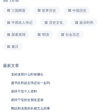
热门分类
三国两晋
世界历史
中国历史
中国名人传记
历史文化
娱乐时尚
探索发现
明清
社会百态
秦汉
最新文章
龙岭迷窟什么时候播出
虞书欣和赵志伟还在一起吗
易烊千玺个人资料
易烊千玺的女朋友是谁
陶喆和淡黄的长裙怎么回事