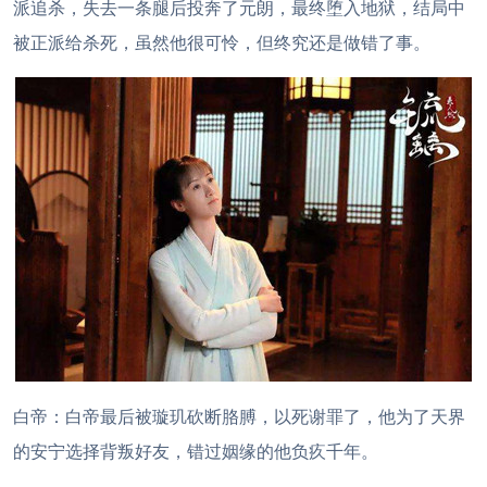
派追杀，失去一条腿后投奔了元朗，最终堕入地狱，结局中
被正派给杀死，虽然他很可怜，但终究还是做错了事。
白帝：白帝最后被璇玑砍断胳膊，以死谢罪了，他为了天界
的安宁选择背叛好友，错过姻缘的他负疚千年。