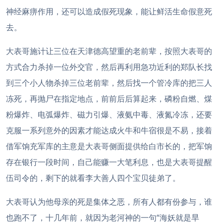
神经麻痹作用，还可以造成假死现象，能让鲜活生命假意死
去。
大表哥施计让三位在天津德高望重的老前辈，按照大表哥的
方式合力杀掉一位外交官，然后再利用急功近利的郑队长找
到三个小人物杀掉三位老前辈，然后找一个管冷库的把三人
冻死，再抛尸在指定地点，前前后后算起来，磷粉自燃、煤
粉爆炸、电弧爆炸、磁力引爆、液氨中毒、液氮冷冻，还要
克服一系列意外的因素才能达成火牛和牛宿很是不易，接着
借军饷充军库的主意是大表哥侧面提供给白市长的，把军饷
存在银行一段时间，自己能赚一大笔利息，也是大表哥提醒
伍司令的，剩下的就看李大善人四个宝贝徒弟了。
大表哥认为他母亲的死是集体之恶，所有人都有份参与，谁
也跑不了，十几年前，就因为老河神的一句“海妖就是旱