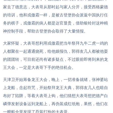
家去了德意志，大表哥从那时起与家人分开，接受西格蒙德
的培训，他和戎傲霜一样，是被古登堡协会派返中国执行任
务的棋子，戎傲霜的病人都是达官显贵，借助银铃封这种精
神控制手段，帮助古登堡协会取得了大量情报。
大家怀疑，大表哥想利用戎傲霜把当年祭拜九牛二虎一鸡的
人都聚在一起通通烧死，给他娘报仇，郭得友几人都被他耍
的团团转，可目前还尚有诸多疑点，不过眼前即将到来的龙
王大会，一定是大表哥下手的绝佳机会。
天津卫开始筹备龙王大会，晚上，一切准备就绪，张神婆站
上龙船，念起符咒，开始祭拜龙王大典，郭得友几人也暗自
布好了陷阱，等着大表哥上钩，他们猜想大表哥想把德产白
磷弹发射设备运到龙船上，再伪装成红纸炮，果然，他们在
一艘船仓里发现了乔装打扮的大表哥。