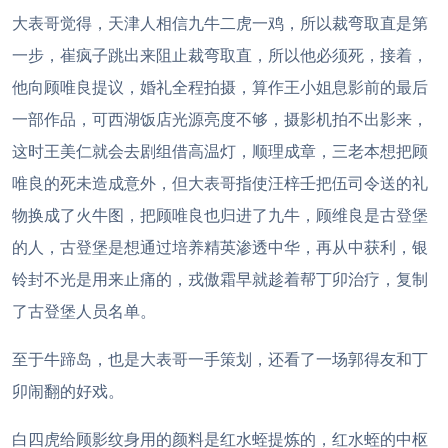
大表哥觉得，天津人相信九牛二虎一鸡，所以裁弯取直是第
一步，崔疯子跳出来阻止裁弯取直，所以他必须死，接着，
他向顾唯良提议，婚礼全程拍摄，算作王小姐息影前的最后
一部作品，可西湖饭店光源亮度不够，摄影机拍不出影来，
这时王美仁就会去剧组借高温灯，顺理成章，三老本想把顾
唯良的死未造成意外，但大表哥指使汪梓壬把伍司令送的礼
物换成了火牛图，把顾唯良也归进了九牛，顾维良是古登堡
的人，古登堡是想通过培养精英渗透中华，再从中获利，银
铃封不光是用来止痛的，戎傲霜早就趁着帮丁卯治疗，复制
了古登堡人员名单。
至于牛蹄岛，也是大表哥一手策划，还看了一场郭得友和丁
卯闹翻的好戏。
白四虎给顾影纹身用的颜料是红水蛭提炼的，红水蛭的中枢