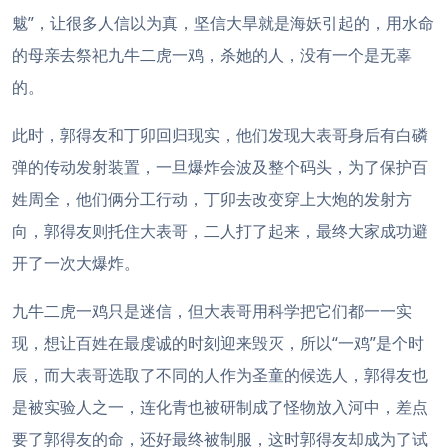
魃”，让很多人信以为真，坚信大旱就是海妖引起的，用水命
的母亲去祭祀九牛二虎一鸡，杀她的人，没有一个是无辜
的。
此时，郭得友和丁卯回归现实，他们发现大表哥身后有白磷
弹的传动发射装置，一旦爆炸会波及整个码头，为了保护百
姓周全，他们俩分工行动，丁卯去改变穿上大炮的发射方
向，郭得友则托住大表哥，二人打了起来，最终大家成功避
开了一次大爆炸。
九牛二虎一鸡只是迷信，但大表哥用科学把它们都一一实
现，想让百姓在最虔诚的时刻迎来毁灭，所以“一鸡”是个时
辰，而大表哥选取了不同的人作为圣童的候选人，郭得友也
是被实验人之一，连化青也被研制成了怪物放入河中，差点
要了郭得友的命，还好最终被制服，这时郭得友却成为了试