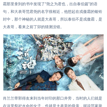
霜那里拿到的书中发现了“尧之为君也，出自泰伯篇”的语
句，和大表哥范君尧的名字很相近，他想起在戎傲霜的银铃
封中，那个神秘的人就是大表哥，所以泰伯不是戎傲霜，是
大表哥，看来之前丁卯的猜测没错。
肖兰兰带郭得友来到当年封印的那口井旁，当时的人们就是
在这里祭祀水命的女子，也就是大表哥的母亲，据说范家举