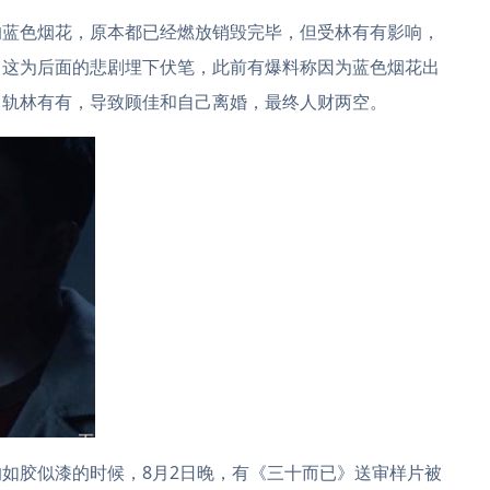
蓝色烟花，原本都已经燃放销毁完毕，但受林有有影响，
。这为后面的悲剧埋下伏笔，此前有爆料称因为蓝色烟花出
出轨林有有，导致顾佳和自己离婚，最终人财两空。
胶似漆的时候，8月2日晚，有《三十而已》送审样片被