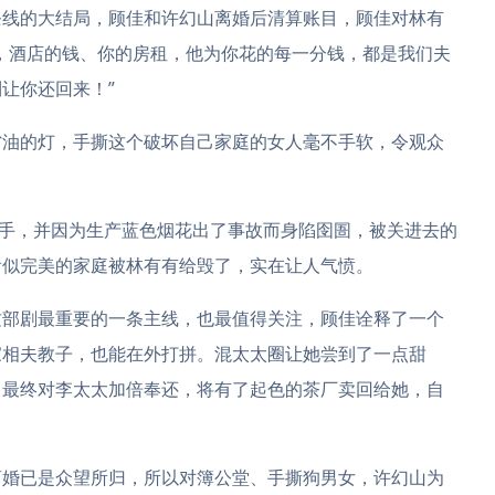
条线的大结局，顾佳和许幻山离婚后清算账目，顾佳对林有
，酒店的钱、你的房租，他为你花的每一分钱，都是我们夫
让你还回来！”
油的灯，手撕这个破坏自己家庭的女人毫不手软，令观众
手，并因为生产蓝色烟花出了事故而身陷囹圄，被关进去的
看似完美的家庭被林有有给毁了，实在让人气愤。
部剧最重要的一条主线，也最值得关注，顾佳诠释了一个
家相夫教子，也能在外打拼。混太太圈让她尝到了一点甜
，最终对李太太加倍奉还，将有了起色的茶厂卖回给她，自
婚已是众望所归，所以对簿公堂、手撕狗男女，许幻山为