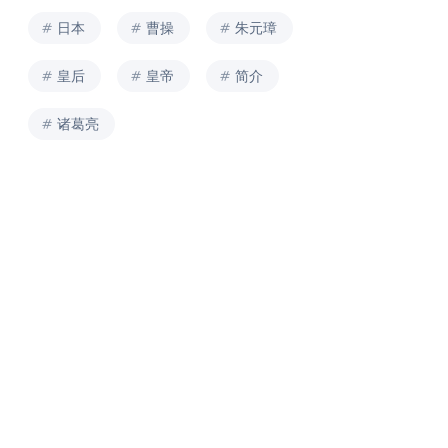
日本
曹操
朱元璋
皇后
皇帝
简介
诸葛亮