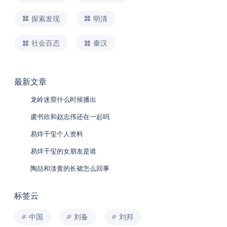
探索发现
明清
社会百态
秦汉
最新文章
龙岭迷窟什么时候播出
虞书欣和赵志伟还在一起吗
易烊千玺个人资料
易烊千玺的女朋友是谁
陶喆和淡黄的长裙怎么回事
标签云
中国
刘备
刘邦