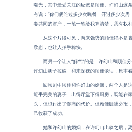
曝光，其中最受关注的应该是顾佳、许幻山这
有说：“你们俩吃过多少次晚餐，开过多少次房
妻共同的财产，一笔一笔给我算清楚，我有权利
从这个片段可见，向来强势的顾佳绝不是省
欣慰，也让人拍手称快。
而另一个让人“解气”的是，许幻山和顾佳分
许幻山胡子拉碴，和来探视的顾佳谈话，原本
回顾剧中顾佳和许幻山的婚姻，两个人是这
近乎完美的妻子，出得厅堂下得厨房，既能在
头，但也付出了惨痛的代价。但顾佳睚眦必报
己收获了成功。
她和许幻山的婚姻，在许幻山出轨之后，离