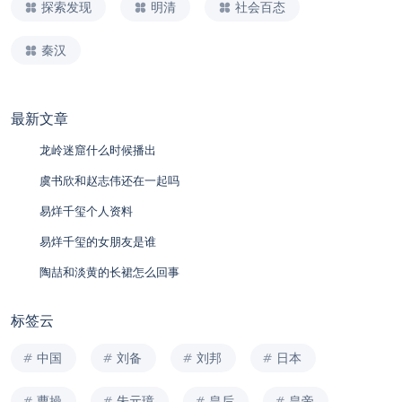
探索发现
明清
社会百态
秦汉
最新文章
龙岭迷窟什么时候播出
虞书欣和赵志伟还在一起吗
易烊千玺个人资料
易烊千玺的女朋友是谁
陶喆和淡黄的长裙怎么回事
标签云
中国
刘备
刘邦
日本
曹操
朱元璋
皇后
皇帝