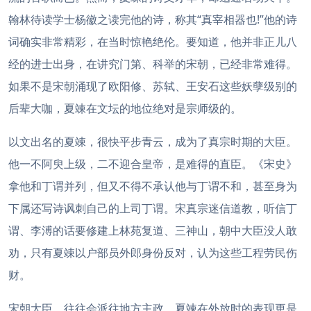
翰林待读学士杨徽之读完他的诗，称其“真宰相器也!”他的诗
词确实非常精彩，在当时惊艳绝伦。要知道，他并非正儿八
经的进士出身，在讲究门第、科举的宋朝，已经非常难得。
如果不是宋朝涌现了欧阳修、苏轼、王安石这些妖孽级别的
后辈大咖，夏竦在文坛的地位绝对是宗师级的。
以文出名的夏竦，很快平步青云，成为了真宗时期的大臣。
他一不阿臾上级，二不迎合皇帝，是难得的直臣。《宋史》
拿他和丁谓并列，但又不得不承认他与丁谓不和，甚至身为
下属还写诗讽刺自己的上司丁谓。宋真宗迷信道教，听信丁
谓、李溥的话要修建上林苑复道、三神山，朝中大臣没人敢
劝，只有夏竦以户部员外郎身份反对，认为这些工程劳民伤
财。
宋朝大臣，往往会派往地方主政，夏竦在外放时的表现更是