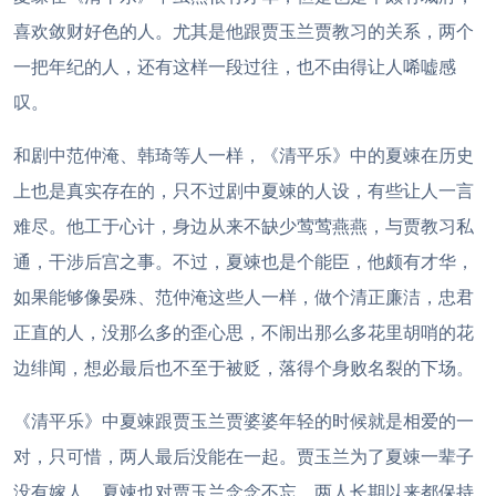
喜欢敛财好色的人。尤其是他跟贾玉兰贾教习的关系，两个
一把年纪的人，还有这样一段过往，也不由得让人唏嘘感
叹。
和剧中范仲淹、韩琦等人一样，《清平乐》中的夏竦在历史
上也是真实存在的，只不过剧中夏竦的人设，有些让人一言
难尽。他工于心计，身边从来不缺少莺莺燕燕，与贾教习私
通，干涉后宫之事。不过，夏竦也是个能臣，他颇有才华，
如果能够像晏殊、范仲淹这些人一样，做个清正廉洁，忠君
正直的人，没那么多的歪心思，不闹出那么多花里胡哨的花
边绯闻，想必最后也不至于被贬，落得个身败名裂的下场。
《清平乐》中夏竦跟贾玉兰贾婆婆年轻的时候就是相爱的一
对，只可惜，两人最后没能在一起。贾玉兰为了夏竦一辈子
没有嫁人，夏竦也对贾玉兰念念不忘，两人长期以来都保持