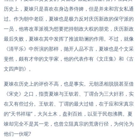
历史上，夏竦只是喜欢在身边养侍婢，但是并未和宫女私通
过。作为朝中老臣，夏竦也是极力反对庆历新政的保守派的
一员，他将改革派视为想要把持朝政大权的朋党，庆历新政
最后失败，夏竦在其中发挥了推波助澜的作用。不过，就像
《清平乐》中所演的那样，抛开人品不言，夏竦也是个文采
斐然，颇有才华的文学家，他的代表作有《文庄集》和《古
文四声韵》。
夏竦在历史上的评价不高，也是事实。元朝丞相脱脱甚至借
《宋史》之口，指责夏竦与王钦若、丁谓合为三大奸邪，实
在又有些过分。王钦若、丁谓的最大过错，在于应和宋真宗
的“天书祥瑞”，大兴土木，盘剥百姓，以至于民怨沸腾。夏
竦却完全不是其一党，也曾立阻真宗的荒唐行径，为何沦为
他们一伙呢?