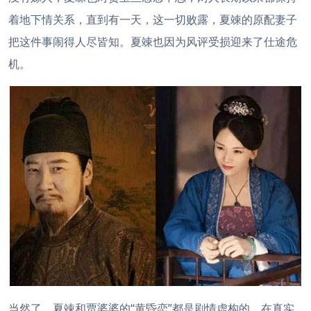
着地下情关系，直到有一天，这一切败露，夏竦的原配妻子
把这件事闹得人尽皆知。夏竦也因为风评受损迎来了仕途危
机。
当然了，夏竦和贾婆婆的“黄昏恋”都是剧情虚构的，在真实