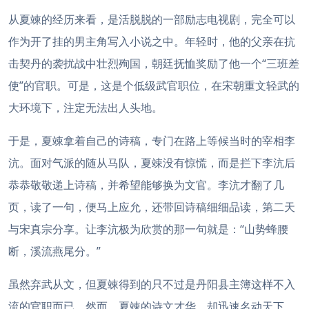
从夏竦的经历来看，是活脱脱的一部励志电视剧，完全可以
作为开了挂的男主角写入小说之中。年轻时，他的父亲在抗
击契丹的袭扰战中壮烈殉国，朝廷抚恤奖励了他一个“三班差
使”的官职。可是，这是个低级武官职位，在宋朝重文轻武的
大环境下，注定无法出人头地。
于是，夏竦拿着自己的诗稿，专门在路上等候当时的宰相李
沆。面对气派的随从马队，夏竦没有惊慌，而是拦下李沆后
恭恭敬敬递上诗稿，并希望能够换为文官。李沆才翻了几
页，读了一句，便马上应允，还带回诗稿细细品读，第二天
与宋真宗分享。让李沆极为欣赏的那一句就是：“山势蜂腰
断，溪流燕尾分。”
虽然弃武从文，但夏竦得到的只不过是丹阳县主簿这样不入
流的官职而已。然而，夏竦的诗文才华，却迅速名动天下。