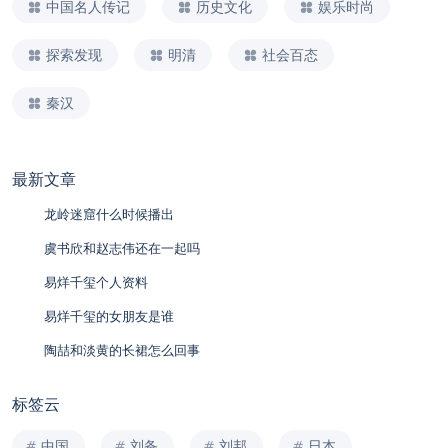
中国名人传记
历史文化
娱乐时尚
探索发现
明清
社会百态
秦汉
最新文章
龙岭迷窟什么时候播出
虞书欣和赵志伟还在一起吗
易烊千玺个人资料
易烊千玺的女朋友是谁
陶喆和淡黄的长裙怎么回事
标签云
中国
刘备
刘邦
日本