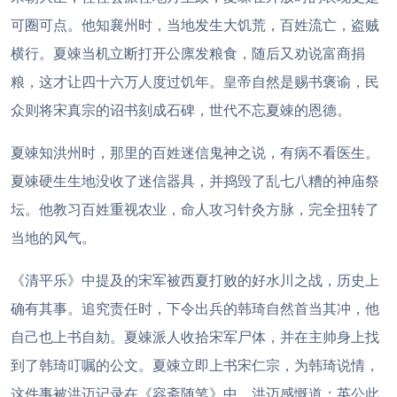
可圈可点。他知襄州时，当地发生大饥荒，百姓流亡，盗贼
横行。夏竦当机立断打开公廪发粮食，随后又劝说富商捐
粮，这才让四十六万人度过饥年。皇帝自然是赐书褒谕，民
众则将宋真宗的诏书刻成石碑，世代不忘夏竦的恩德。
夏竦知洪州时，那里的百姓迷信鬼神之说，有病不看医生。
夏竦硬生生地没收了迷信器具，并捣毁了乱七八糟的神庙祭
坛。他教习百姓重视农业，命人攻习针灸方脉，完全扭转了
当地的风气。
《清平乐》中提及的宋军被西夏打败的好水川之战，历史上
确有其事。追究责任时，下令出兵的韩琦自然首当其冲，他
自己也上书自劾。夏竦派人收拾宋军尸体，并在主帅身上找
到了韩琦叮嘱的公文。夏竦立即上书宋仁宗，为韩琦说情，
这件事被洪迈记录在《容斋随笔》中。洪迈感慨道：
英公此