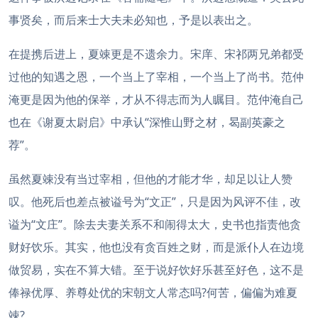
事贤矣，而后来士大夫未必知也，予是以表出之。
在提携后进上，夏竦更是不遗余力。宋庠、宋祁两兄弟都受
过他的知遇之恩，一个当上了宰相，一个当上了尚书。范仲
淹更是因为他的保举，才从不得志而为人瞩目。范仲淹自己
也在《谢夏太尉启》中承认“深惟山野之材，曷副英豪之
荐”。
虽然夏竦没有当过宰相，但他的才能才华，却足以让人赞
叹。他死后也差点被谥号为“文正”，只是因为风评不佳，改
谥为“文庄”。除去夫妻关系不和闹得太大，史书也指责他贪
财好饮乐。其实，他也没有贪百姓之财，而是派仆人在边境
做贸易，实在不算大错。至于说好饮好乐甚至好色，这不是
俸禄优厚、养尊处优的宋朝文人常态吗?何苦，偏偏为难夏
竦?