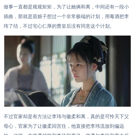
做事一直都是规规矩矩，为了让她俩和离，中间还有一段小
插曲，那就是苗娘子想过一个非常极端的计划，用毒酒把李
玮了结，不过宅心仁厚的曹皇后没有同意这个计划。
不过官家却是有方法让李玮与徽柔和离，真的是可怜天下父
母心，官家为了让徽柔回宫住，他直接把李玮流放到偏远