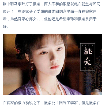
剧中驸马李玮打了徽柔，两人不和的消息就此在朝堂与民间
传开了，在婆家受了委屈的徽柔回到宫里面一直在娘家住
着，虽然官家心疼女儿，但他还是希望李玮和徽柔从归于
好。
在官家的极力劝说之下，徽柔公主回到了李家，但是徽柔在