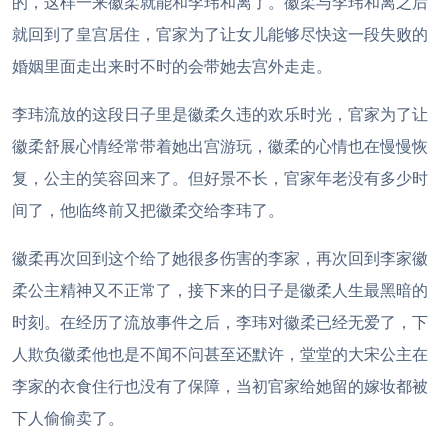
的，这样一来徽柔就能和李玮和离了。徽柔与李玮和离之后
就回到了皇宫居住，官家为了让女儿能够尽快这一段失败的
婚姻里面走出来时不时的会带她去宫外走走。
李玮流放的这段日子里是徽柔久违的欢乐时光，官家为了让
徽柔舒展心情经常带着她出宫游玩，徽柔的心情也在慢慢恢
复，公主的笑容回来了。但好景不长，官家年老没有多少时
间了，他临终前又把徽柔交给李玮了。
徽柔再次回到这个给了她很多伤害的李家，再次回到李家徽
柔公主精神又不正常了，接下来的日子是徽柔人生最黑暗的
时刻。在经历了流放事件之后，李玮对徽柔已经无爱了，下
人欺负徽柔他也是不闻不问甚至还默许，堂堂的大宋公主在
李家的衣食住行也没有了保障，当初官家给她留的嫁妆都被
下人偷偷卖了。