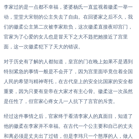
李家过的是一点都不幸福，婆婆杨氏一直监视着徽柔一举一
动，堂堂大宋朝的公主失去了自由。在回婆家之后不久，我
们的徽柔公主第二次被李家欺负，这次徽柔直接夜叩宫门，
官家为了心爱的女儿也是冒天下之大不韪把她接近了宫里
面，这一次徽柔犯下了天大的错误。
对于历史有了解的人都知道，皇宫的门在晚上如果不是遇到
特别紧急的事情一般是不会开了，因为宫里面毕竟住着全国
人民的希望与精神寄托，在古代皇上的安全比国家的安全都
重要，因为只要有皇帝在大家才有主心骨。徽柔这一次虽然
是任性了，但官家心疼女儿一人抗下了言官的斥责。
经过这件事情之后，官家终于看清李家人的真面目，知道了
他的徽柔在李家并不幸福。在古代一个公主要和自己的丈夫
和离必须是丈夫出了过错，但是李玮只一个憨厚的人，做人