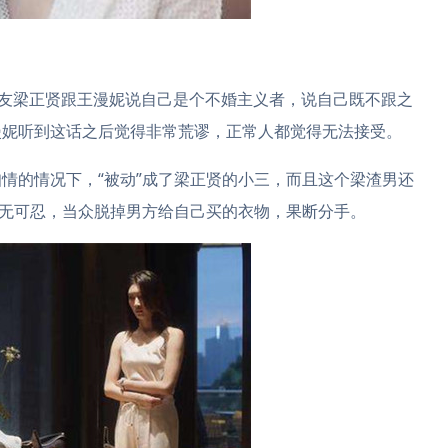
朋友梁正贤跟王漫妮说自己是个不婚主义者，说自己既不跟之
漫妮听到这话之后觉得非常荒谬，正常人都觉得无法接受。
情的情况下，“被动”成了梁正贤的小三，而且这个梁渣男还
忍无可忍，当众脱掉男方给自己买的衣物，果断分手。