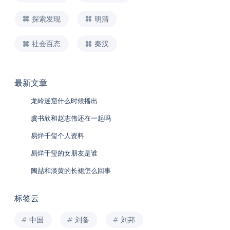
探索发现
明清
社会百态
秦汉
最新文章
龙岭迷窟什么时候播出
虞书欣和赵志伟还在一起吗
易烊千玺个人资料
易烊千玺的女朋友是谁
陶喆和淡黄的长裙怎么回事
标签云
中国
刘备
刘邦