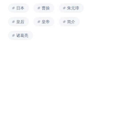
日本
曹操
朱元璋
皇后
皇帝
简介
诸葛亮