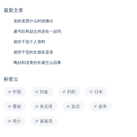
最新文章
龙岭迷窟什么时候播出
虞书欣和赵志伟还在一起吗
易烊千玺个人资料
易烊千玺的女朋友是谁
陶喆和淡黄的长裙怎么回事
标签云
中国
刘备
刘邦
日本
曹操
朱元璋
皇后
皇帝
简介
诸葛亮