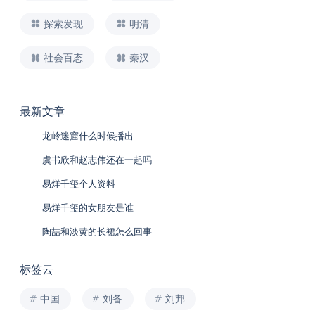
探索发现
明清
社会百态
秦汉
最新文章
龙岭迷窟什么时候播出
虞书欣和赵志伟还在一起吗
易烊千玺个人资料
易烊千玺的女朋友是谁
陶喆和淡黄的长裙怎么回事
标签云
中国
刘备
刘邦