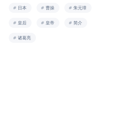
日本
曹操
朱元璋
皇后
皇帝
简介
诸葛亮