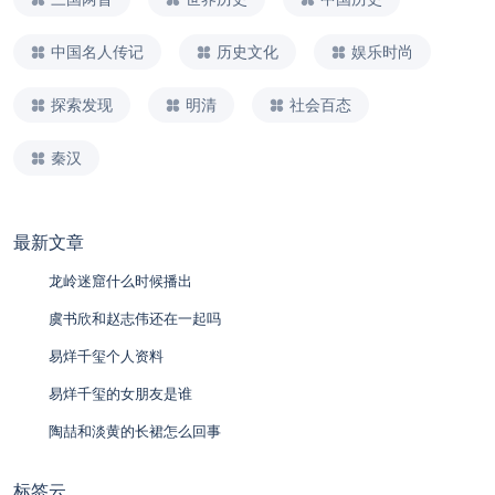
中国名人传记
历史文化
娱乐时尚
探索发现
明清
社会百态
秦汉
最新文章
龙岭迷窟什么时候播出
虞书欣和赵志伟还在一起吗
易烊千玺个人资料
易烊千玺的女朋友是谁
陶喆和淡黄的长裙怎么回事
标签云