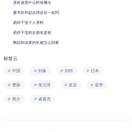
龙岭迷窟什么时候播出
虞书欣和赵志伟还在一起吗
易烊千玺个人资料
易烊千玺的女朋友是谁
陶喆和淡黄的长裙怎么回事
标签云
中国
刘备
刘邦
日本
曹操
朱元璋
皇后
皇帝
简介
诸葛亮