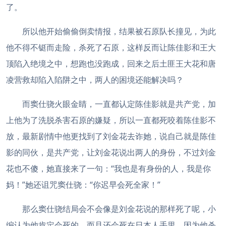
了。
所以他开始偷偷倒卖情报，结果被石原队长撞见，为此
他不得不铤而走险，杀死了石原，这样反而让陈佳影和王大
顶陷入绝境之中，想跑也没跑成，回来之后土匪王大花和唐
凌营救却陷入陷阱之中，两人的困境还能解决吗？
而窦仕骁火眼金睛，一直都认定陈佳影就是共产党，加
上他为了洗脱杀害石原的嫌疑，所以一直都死咬着陈佳影不
放，最新剧情中他更找到了刘金花去诈她，说自己就是陈佳
影的同伙，是共产党，让刘金花说出两人的身份，不过刘金
花也不傻，她直接来了一句：“我也是有身份的人，我是你
妈！”她还诅咒窦仕骁：“你迟早会死全家！”
那么窦仕骁结局会不会像是刘金花说的那样死了呢，小
编认为他肯定会死的，而且还会死在日本人手里，因为他杀