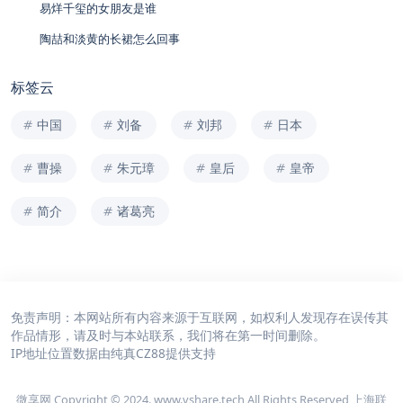
易烊千玺的女朋友是谁
陶喆和淡黄的长裙怎么回事
标签云
中国
刘备
刘邦
日本
曹操
朱元璋
皇后
皇帝
简介
诸葛亮
免责声明：本网站所有内容来源于互联网，如权利人发现存在误传其
作品情形，请及时与本站联系，我们将在第一时间删除。
IP地址位置数据由
纯真CZ88
提供支持
微享网 Copyright © 2024. www.vshare.tech All Rights Reserved 上海联