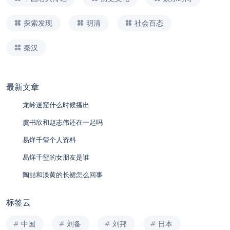
探索发现
明清
社会百态
秦汉
最新文章
龙岭迷窟什么时候播出
虞书欣和赵志伟还在一起吗
易烊千玺个人资料
易烊千玺的女朋友是谁
陶喆和淡黄的长裙怎么回事
标签云
中国
刘备
刘邦
日本