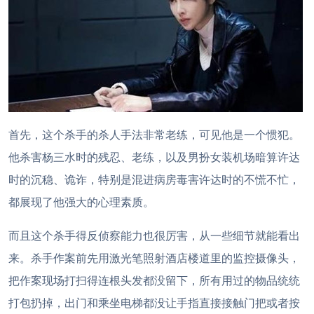
首先，这个杀手的杀人手法非常老练，可见他是一个惯犯。
他杀害杨三水时的残忍、老练，以及男扮女装机场暗算许达
时的沉稳、诡诈，特别是混进病房毒害许达时的不慌不忙，
都展现了他强大的心理素质。
而且这个杀手得反侦察能力也很厉害，从一些细节就能看出
来。杀手作案前先用激光笔照射酒店楼道里的监控摄像头，
把作案现场打扫得连根头发都没留下，所有用过的物品统统
打包扔掉，出门和乘坐电梯都没让手指直接接触门把或者按