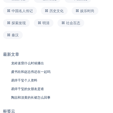
中国名人传记
历史文化
娱乐时尚
探索发现
明清
社会百态
秦汉
最新文章
龙岭迷窟什么时候播出
虞书欣和赵志伟还在一起吗
易烊千玺个人资料
易烊千玺的女朋友是谁
陶喆和淡黄的长裙怎么回事
标签云