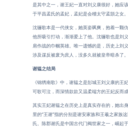
是其中之一，谢王妃一直对刘义康很好，她应
于平昌孟氏的孟妃，孟妃是会稽太守孟顗之女
沈骊歌本是一代侠女，她英姿飒爽，抱着一颗
他所吸引打动，渐渐爱上了他。沈骊歌也是刘
肩作战的巾帼英雄。唯一遗憾的是，历史上刘
涉及谋反被废为庶人，没多久就被皇帝暗杀了
谢韫之结局
《锦绣南歌》中，谢韫之是彭城王刘义康的王
可歌可泣，而深情款款又温柔端方的王妃反而
其实王妃谢韫之在历史上是真实存在的，她出身
里的“王谢”指的分别是谢安家族和王羲之家族
氏。陈郡谢氏是中国古代门阀世家之一，崛起