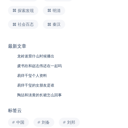
探索发现
明清
社会百态
秦汉
最新文章
龙岭迷窟什么时候播出
虞书欣和赵志伟还在一起吗
易烊千玺个人资料
易烊千玺的女朋友是谁
陶喆和淡黄的长裙怎么回事
标签云
中国
刘备
刘邦