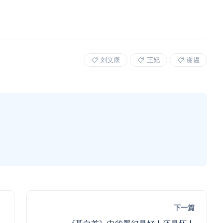
刘义康
王妃
谢韫
下一篇