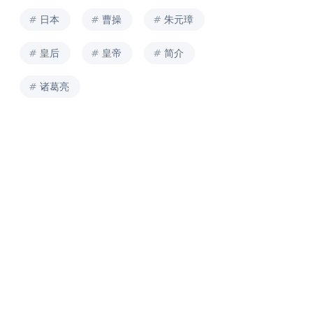
日本
曹操
朱元璋
皇后
皇帝
简介
诸葛亮