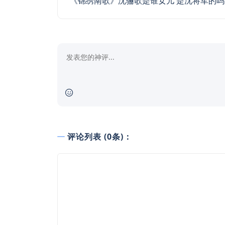
《锦绣南歌》沈骊歌是谁女儿 是沈将军的吗
评论列表 (0条)：