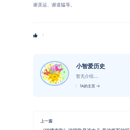
谢灵运、谢道韫等。
小智爱历史
暂无介绍....
TA的主页
上一篇