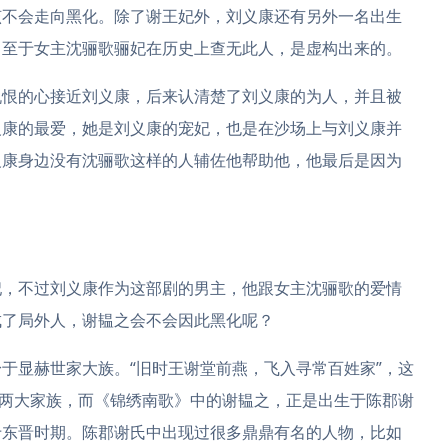
该不会走向黑化。除了谢王妃外，刘义康还有另外一名出生
。至于女主沈骊歌骊妃在历史上查无此人，是虚构出来的。
仇恨的心接近刘义康，后来认清楚了刘义康的为人，并且被
义康的最爱，她是刘义康的宠妃，也是在沙场上与刘义康并
义康身边没有沈骊歌这样的人辅佐他帮助他，他最后是因为
。
妃，不过刘义康作为这部剧的男主，他跟女主沈骊歌的爱情
成了局外人，谢韫之会不会因此黑化呢？
于显赫世家大族。“旧时王谢堂前燕，飞入寻常百姓家”，这
这两大家族，而《锦绣南歌》中的谢韫之，正是出生于陈郡谢
于东晋时期。陈郡谢氏中出现过很多鼎鼎有名的人物，比如