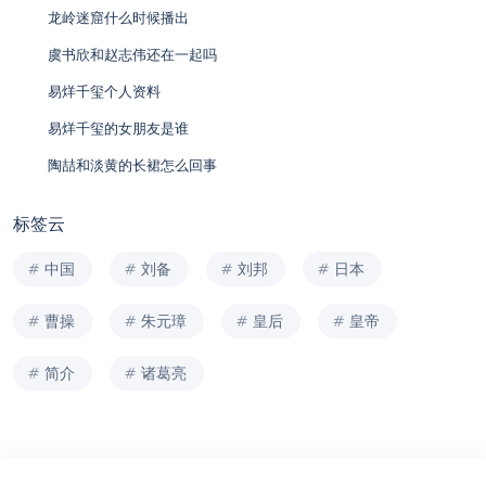
龙岭迷窟什么时候播出
虞书欣和赵志伟还在一起吗
易烊千玺个人资料
易烊千玺的女朋友是谁
陶喆和淡黄的长裙怎么回事
标签云
中国
刘备
刘邦
日本
曹操
朱元璋
皇后
皇帝
简介
诸葛亮