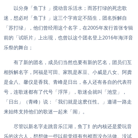
以分身「鱼丁纟」搅动音乐活水；而苏打绿的死忠歌
迷，想必对「鱼丁纟」这三个字肯定不陌生，团名拆解自
「苏打绿」，他们曾经用这个名字，在2005年发行首张专辑
前的「试听片」上出现，也曾以这个团名登上2016年海洋音
乐祭的舞台；
有了新的团名，成员们当然也要有新的艺名，团员们互
相拆解名字，阿福是可田、家凯是豕豆、小威是八女、阿龚
是金八、馨仪是香我、青峰是日出，各人还有各自的代表符
号，连歌迷都有了代号「浮萍」，歌迷会就叫「池堂」，
「日出」（青峰）说：「我们就是这麽任性。」邀请一路走
来始终支持他们的歌迷一起来「闹」。
尽管以新名字走跳音乐江湖，鱼丁纟的内核还是爱玩音
乐的这六人，想想做一些以前觉得有包袱而没办法做、没试