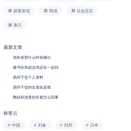
探索发现
明清
社会百态
秦汉
最新文章
龙岭迷窟什么时候播出
虞书欣和赵志伟还在一起吗
易烊千玺个人资料
易烊千玺的女朋友是谁
陶喆和淡黄的长裙怎么回事
标签云
中国
刘备
刘邦
日本