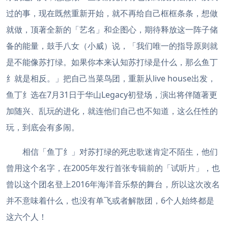
过的事，现在既然重新开始，就不再给自己框框条条，想做
就做，顶著全新的「艺名」和企图心，期待释放这一阵子储
备的能量，鼓手八女（小威）说，「我们唯一的指导原则就
是不能像苏打绿。如果你本来认知苏打绿是什么，那么鱼丁
纟就是相反。」把自己当菜鸟团，重新从live house出发，
鱼丁纟选在7月31日于华山Legacy初登场，演出将伴随著更
加随兴、乱玩的进化，就连他们自己也不知道，这么任性的
玩，到底会有多闹。
相信「鱼丁纟」对苏打绿的死忠歌迷肯定不陌生，他们
曾用这个名字，在2005年发行首张专辑前的「试听片」，也
曾以这个团名登上2016年海洋音乐祭的舞台，所以这次改名
并不意味着什么，也没有单飞或者解散团，6个人始终都是
这六个人！