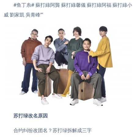
#鱼丁糸# 蘇打綠阿龔 蘇打綠馨儀 蘇打綠阿福 蘇打綠小
威 劉家凱 吳青峰”’
苏打绿改名原因
合约纠纷改团名？苏打绿拆解成三字