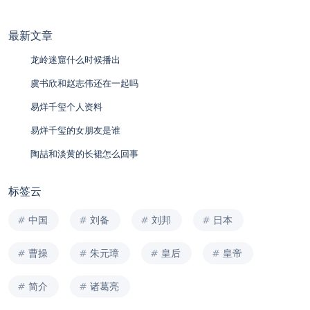
最新文章
龙岭迷窟什么时候播出
虞书欣和赵志伟还在一起吗
易烊千玺个人资料
易烊千玺的女朋友是谁
陶喆和淡黄的长裙怎么回事
标签云
中国
刘备
刘邦
日本
曹操
朱元璋
皇后
皇帝
简介
诸葛亮