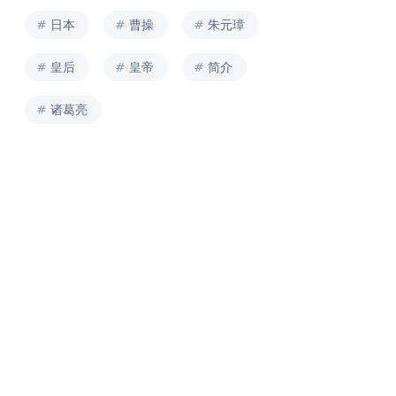
日本
曹操
朱元璋
皇后
皇帝
简介
诸葛亮