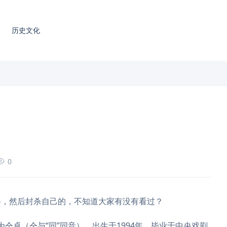
历史文化
0
，然后封杀自己的，不知道大家有没有看过？
仝卓（仝与“同”同音），出生于1994年。毕业于中央戏剧