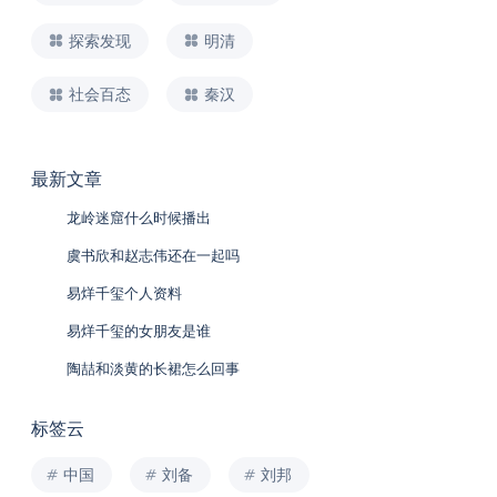
探索发现
明清
社会百态
秦汉
最新文章
龙岭迷窟什么时候播出
虞书欣和赵志伟还在一起吗
易烊千玺个人资料
易烊千玺的女朋友是谁
陶喆和淡黄的长裙怎么回事
标签云
中国
刘备
刘邦