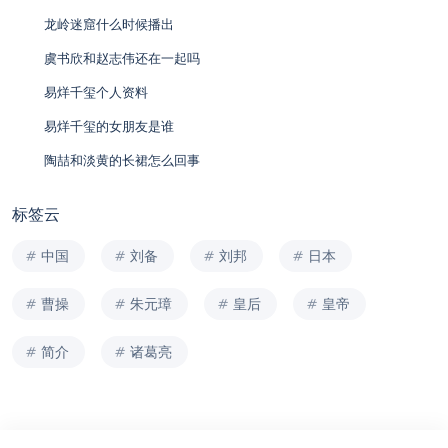
龙岭迷窟什么时候播出
虞书欣和赵志伟还在一起吗
易烊千玺个人资料
易烊千玺的女朋友是谁
陶喆和淡黄的长裙怎么回事
标签云
中国
刘备
刘邦
日本
曹操
朱元璋
皇后
皇帝
简介
诸葛亮