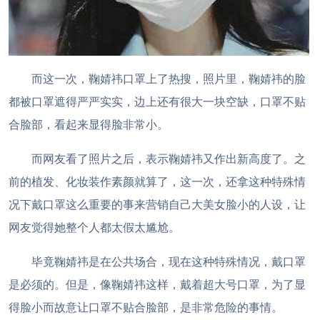
而这一次，鞠婧祎口罩上了热搜，照片里，鞠婧祎的脸
都被口罩遮得严严实实，边上还有很大一块空缺，口罩不贴
合脸部，看起来显得脸非常小。
而网友看了照片之后，表示鞠婧祎又作出新高度了。之
前的植发、化妆装作素颜就算了，这一次，还拿这种特殊情
况下戴口罩这么重要的事来营销自己大美女脸小的人设，让
网友觉得她整个人都太假太尴尬。
毕竟鞠婧祎是在公共场合，现在这种特殊情况，戴口罩
是必须的。但是，像鞠婧祎这样，戴着超大号口罩，为了显
得脸小而故意让口罩不贴合脸部，是非常危险的事情。