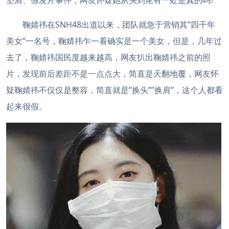
垫肩、假发片事件，网友怀疑她从头到尾有一处是真的吗?
鞠婧祎在SNH48出道以来，团队就急于营销其”四千年
美女”一名号，鞠婧祎乍一看确实是一个美女，但是，几年过
去了，鞠婧祎国民度越来越高，网友扒出鞠婧祎之前的照
片，发现前后差距不是一点点大，简直是天翻地覆，网友怀
疑鞠婧祎不仅仅是整容，简直就是”换头””换肩”，这个人都看
起来很假。