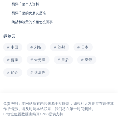
易烊千玺个人资料
易烊千玺的女朋友是谁
陶喆和淡黄的长裙怎么回事
标签云
中国
刘备
刘邦
日本
曹操
朱元璋
皇后
皇帝
简介
诸葛亮
免责声明：本网站所有内容来源于互联网，如权利人发现存在误传其
作品情形，请及时与本站联系，我们将在第一时间删除。
IP地址位置数据由
纯真CZ88
提供支持