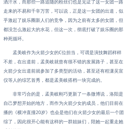
洒汗水，而那些一路追随的粉丝们也是见证了这一女团一路
走来的不易和千辛万苦，可以说，正是这一女团的出道，似
乎激起了娱乐圈新人们的竞争，因为之前有太多的女团，但
都没怎么激起大的水花，但这一次，彻底打破了娱乐圈的那
种死循环。
孟美岐作为火箭少女的C位担当，可谓是演技舞蹈样样
不差，在出道前，孟美岐就曾有很不错的发展路子，甚至在
火箭少女出道前就参加了多类型的活动，甚至还有程潇吴宣
仪等人的综艺首秀，都是孟美岐搭档一块完成的。
非常巧合的是，孟美岐刚巧更新了一条微博说，洛阳是
自己梦想开始的地方，而作为火箭少女的成员，他们目前在
播的《横冲直撞20岁》也会是他们在火箭少女的最后一个团
综了，因此很开心能有这样的一群姐妹们，陪她一起重走她