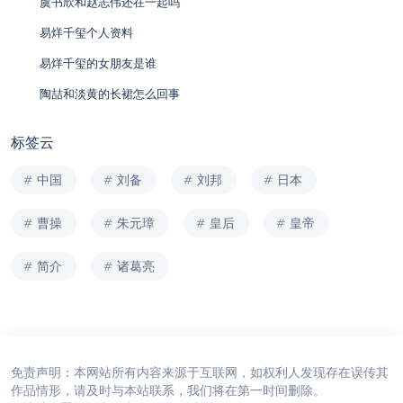
虞书欣和赵志伟还在一起吗
易烊千玺个人资料
易烊千玺的女朋友是谁
陶喆和淡黄的长裙怎么回事
标签云
中国
刘备
刘邦
日本
曹操
朱元璋
皇后
皇帝
简介
诸葛亮
免责声明：本网站所有内容来源于互联网，如权利人发现存在误传其
作品情形，请及时与本站联系，我们将在第一时间删除。