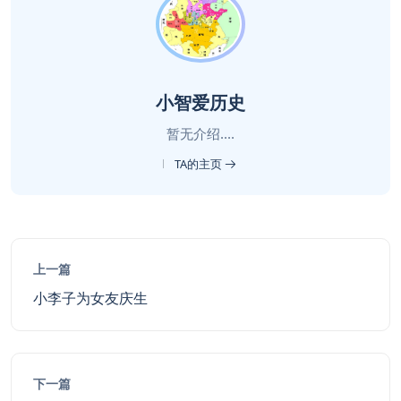
小智爱历史
暂无介绍....
TA的主页
上一篇
小李子为女友庆生
下一篇