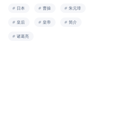
日本
曹操
朱元璋
皇后
皇帝
简介
诸葛亮