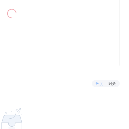
热度
时效