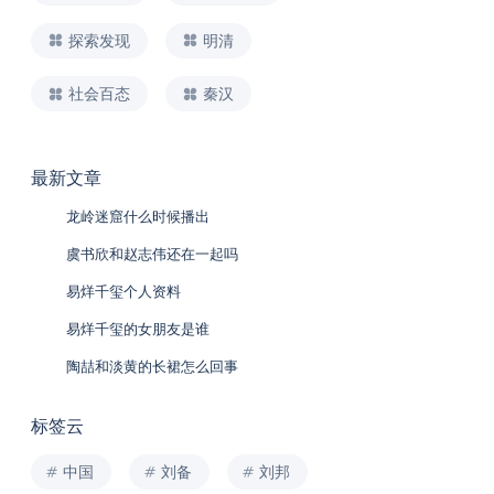
探索发现
明清
社会百态
秦汉
最新文章
龙岭迷窟什么时候播出
虞书欣和赵志伟还在一起吗
易烊千玺个人资料
易烊千玺的女朋友是谁
陶喆和淡黄的长裙怎么回事
标签云
中国
刘备
刘邦