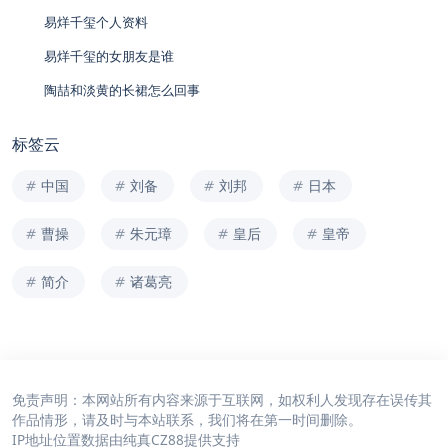
易烊千玺个人资料
易烊千玺的女朋友是谁
陶喆和淡黄的长裙怎么回事
标签云
中国
刘备
刘邦
日本
曹操
朱元璋
皇后
皇帝
简介
诸葛亮
免责声明：本网站所有内容来源于互联网，如权利人发现存在误传其
作品情形，请及时与本站联系，我们将在第一时间删除。
IP地址位置数据由
纯真CZ88
提供支持