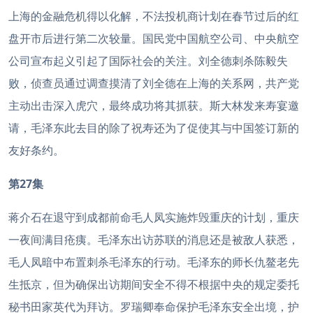
上海的金融危机得以化解，不法投机商计划在春节过后的红
盘开市后进行第二次较量。国民党中国航空公司、中央航空
公司宣布起义引起了国际社会的关注。刘全德刺杀陈毅失
败，侦查员通过调查摸清了刘全德在上海的关系网，共产党
主动出击深入虎穴，最终成功将其抓获。斯大林发来寿宴邀
请，毛泽东此去目的除了祝寿还为了促使其与中国签订新的
友好条约。
第27集
蒋介石在退守到成都前命毛人凤实施炸毁重庆的计划，重庆
一夜间满目疮痍。毛泽东出访苏联的消息还是被敌人获悉，
毛人凤暗中布置刺杀毛泽东的行动。毛泽东的师长仇鳌老先
生抵京，但为确保出访期间安全不得不根据中央的规定委托
秘书田家英代为拜访。罗瑞卿奉命保护毛泽东安全出境，护