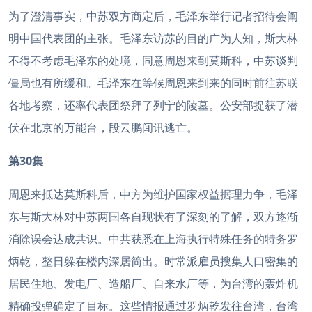
为了澄清事实，中苏双方商定后，毛泽东举行记者招待会阐
明中国代表团的主张。毛泽东访苏的目的广为人知，斯大林
不得不考虑毛泽东的处境，同意周恩来到莫斯科，中苏谈判
僵局也有所缓和。毛泽东在等候周恩来到来的同时前往苏联
各地考察，还率代表团祭拜了列宁的陵墓。公安部捉获了潜
伏在北京的万能台，段云鹏闻讯逃亡。
第30集
周恩来抵达莫斯科后，中方为维护国家权益据理力争，毛泽
东与斯大林对中苏两国各自现状有了深刻的了解，双方逐渐
消除误会达成共识。中共获悉在上海执行特殊任务的特务罗
炳乾，整日躲在楼内深居简出。时常派雇员搜集人口密集的
居民住地、发电厂、造船厂、自来水厂等，为台湾的轰炸机
精确投弹确定了目标。这些情报通过罗炳乾发往台湾，台湾