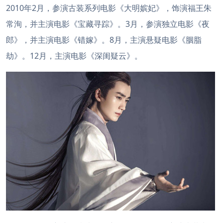
2010年2月，参演古装系列电影《大明嫔妃》，
饰演福王朱
常洵，并主演电影《宝藏寻踪》。3月，参演独立电影《夜
郎》，并主演电影《错嫁》。8月，主演悬疑电影《胭脂
劫》。12月，主演电影《深闺疑云》。