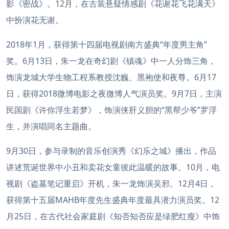
影《密战》。12月，在古装悬疑情感剧《花谢花飞花满天》
中扮演花无谢。
2018年1月，获得第十四届电视剧南方盛典“年度男主角”
奖。6月13日，朱一龙在奇幻剧《镇魂》中一人分饰三角，
饰演龙城大学生物工程系教授沈巍、黑袍使和夜尊。6月17
日，获得2018微博电影之夜微博人气演员奖。9月7日，主演
民国剧《许你浮生若梦》，饰演侠肝义胆的“黑帮少爷”罗浮
生，并演唱同名主题曲。
9月30日，参与录制的音乐创演秀《幻乐之城》播出，作品
讲述荒诞世界中小丑和卖花女童彼此温暖的故事。10月，电
视剧《盗墓笔记重启》开机，朱一龙饰演吴邪。12月4日，
获得第十五届MAHB年度先生盛典年度最具潜力演员奖。12
月25日，在古代社会家庭剧《知否知否应是绿肥红瘦》中饰