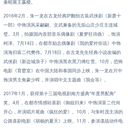
秦昭襄王嬴稷。
2016年2月，朱一龙在古龙经典IP翻拍古装武侠剧《新萧十
一郎》中饰演风采翩翩、文武兼备的无垢山庄少庄主连城
璧。3月，拍摄国内首部音乐偶像剧《夏梦狂诗曲》，饰演
柯泽。7月14日，在都市励志偶像剧《我的爱对你说》中饰
演海归富二代樊伟。7月18日，在古龙先生经典小说改编的
武侠剧《新边城浪子》中饰演黑衣黑刀傅红雪。10月，恐怖
电影《育婴室》在中国大陆和泰国同步上映，朱一龙在片中
饰演男主角蒙少晖，并演唱中文主题曲《我会等》。
2017年1月，获得第十三届电视剧南方盛典“年度男配角”
奖。4月，在都市情感轻喜剧《御姐归来》中饰演富二代何
开心，并演唱片尾曲《疯狂的爱》。10月，与朱时茂主演的
公路喜剧电影《胡杨的夏天》上映。11月，参演谍战动作电