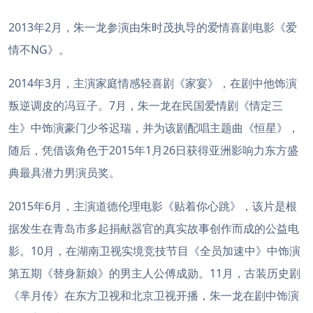
2013年2月，朱一龙参演由朱时茂执导的爱情喜剧电影《爱
情不NG》。
2014年3月，主演家庭情感轻喜剧《家宴》，在剧中他饰演
叛逆调皮的冯豆子。7月，朱一龙在民国爱情剧《情定三
生》中饰演豪门少爷迟瑞，并为该剧配唱主题曲《恒星》，
随后，凭借该角色于2015年1月26日获得亚洲影响力东方盛
典最具潜力男演员奖。
2015年6月，主演道德伦理电影《贴着你心跳》，该片是根
据发生在青岛市多起捐献器官的真实故事创作而成的公益电
影。10月，在湖南卫视实境竞技节目《全员加速中》中饰演
第五期《替身新娘》的男主人公傅成勋。11月，古装历史剧
《芈月传》在东方卫视和北京卫视开播，朱一龙在剧中饰演