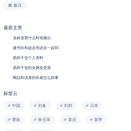
秦汉
最新文章
龙岭迷窟什么时候播出
虞书欣和赵志伟还在一起吗
易烊千玺个人资料
易烊千玺的女朋友是谁
陶喆和淡黄的长裙怎么回事
标签云
中国
刘备
刘邦
日本
曹操
朱元璋
皇后
皇帝