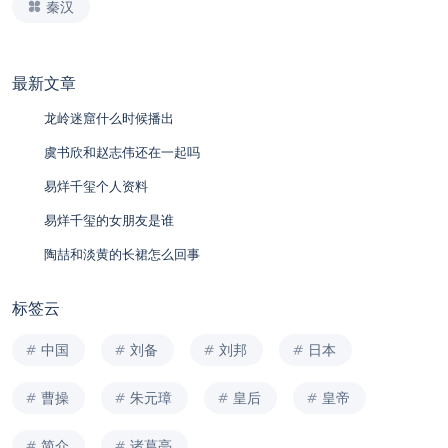
秦汉
最新文章
龙岭迷窟什么时候播出
虞书欣和赵志伟还在一起吗
易烊千玺个人资料
易烊千玺的女朋友是谁
陶喆和淡黄的长裙怎么回事
标签云
中国
刘备
刘邦
日本
曹操
朱元璋
皇后
皇帝
简介
诸葛亮