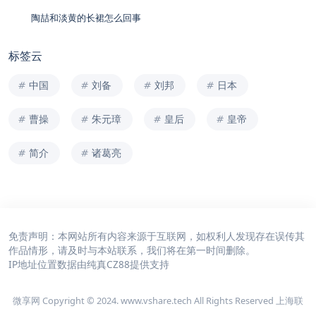
陶喆和淡黄的长裙怎么回事
标签云
中国
刘备
刘邦
日本
曹操
朱元璋
皇后
皇帝
简介
诸葛亮
免责声明：本网站所有内容来源于互联网，如权利人发现存在误传其
作品情形，请及时与本站联系，我们将在第一时间删除。
IP地址位置数据由
纯真CZ88
提供支持
微享网 Copyright © 2024. www.vshare.tech All Rights Reserved 上海联