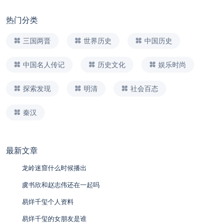
热门分类
三国两晋
世界历史
中国历史
中国名人传记
历史文化
娱乐时尚
探索发现
明清
社会百态
秦汉
最新文章
龙岭迷窟什么时候播出
虞书欣和赵志伟还在一起吗
易烊千玺个人资料
易烊千玺的女朋友是谁