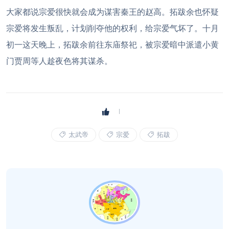
大家都说宗爱很快就会成为谋害秦王的赵高。拓跋余也怀疑
宗爱将发生叛乱，计划削夺他的权利，给宗爱气坏了。十月
初一这天晚上，拓跋余前往东庙祭祀，被宗爱暗中派遣小黄
门贾周等人趁夜色将其谋杀。
太武帝
宗爱
拓跋