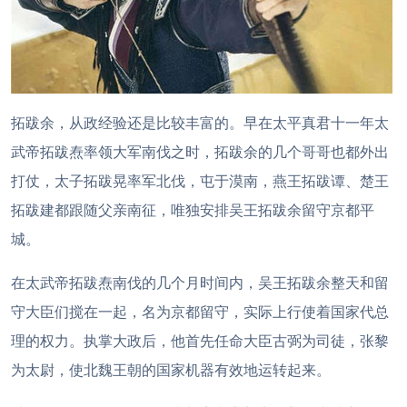
拓跋余，从政经验还是比较丰富的。早在太平真君十一年太
武帝拓跋焘率领大军南伐之时，拓跋余的几个哥哥也都外出
打仗，太子拓跋晃率军北伐，屯于漠南，燕王拓跋谭、楚王
拓跋建都跟随父亲南征，唯独安排吴王拓跋余留守京都平
城。
在太武帝拓跋焘南伐的几个月时间内，吴王拓跋余整天和留
守大臣们搅在一起，名为京都留守，实际上行使着国家代总
理的权力。执掌大政后，他首先任命大臣古弼为司徒，张黎
为太尉，使北魏王朝的国家机器有效地运转起来。