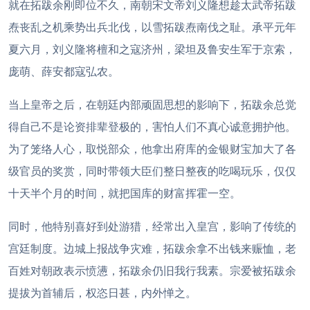
就在拓跋余刚即位不久，南朝宋文帝刘义隆想趁太武帝拓跋
焘丧乱之机乘势出兵北伐，以雪拓跋焘南伐之耻。承平元年
夏六月，刘义隆将檀和之寇济州，梁坦及鲁安生军于京索，
庞萌、薛安都寇弘农。
当上皇帝之后，在朝廷内部顽固思想的影响下，拓跋余总觉
得自己不是论资排辈登极的，害怕人们不真心诚意拥护他。
为了笼络人心，取悦部众，他拿出府库的金银财宝加大了各
级官员的奖赏，同时带领大臣们整日整夜的吃喝玩乐，仅仅
十天半个月的时间，就把国库的财富挥霍一空。
同时，他特别喜好到处游猎，经常出入皇宫，影响了传统的
宫廷制度。边城上报战争灾难，拓跋余拿不出钱来赈恤，老
百姓对朝政表示愤懑，拓跋余仍旧我行我素。宗爱被拓跋余
提拔为首辅后，权恣日甚，内外惮之。