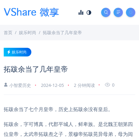
首页
娱乐时尚
拓跋余当了几年皇帝
娱乐时尚
拓跋余当了几年皇帝
0
小智爱历史
2024-12-05
2 分钟阅读
拓跋余当了七个月皇帝，历史上拓跋余没有皇后。
拓跋余，字可博真，代郡平城人，鲜卑族。是北魏王朝第四
位皇帝，太武帝拓跋焘之子，景穆帝拓跋晃异母弟，母为闾