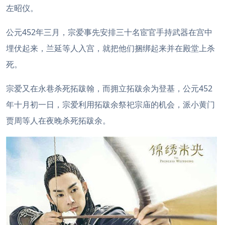
左昭仪。
公元452年三月，宗爱事先安排三十名宦官手持武器在宫中
埋伏起来，兰延等人入宫，就把他们捆绑起来并在殿堂上杀
死。
宗爱又在永巷杀死拓跋翰，而拥立拓跋余为登基，公元452
年十月初一日，宗爱利用拓跋余祭祀宗庙的机会，派小黄门
贾周等人在夜晚杀死拓跋余。