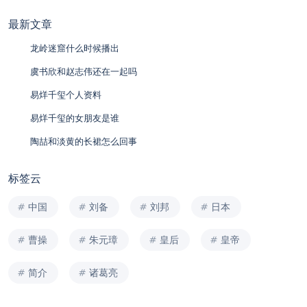
最新文章
龙岭迷窟什么时候播出
虞书欣和赵志伟还在一起吗
易烊千玺个人资料
易烊千玺的女朋友是谁
陶喆和淡黄的长裙怎么回事
标签云
中国
刘备
刘邦
日本
曹操
朱元璋
皇后
皇帝
简介
诸葛亮