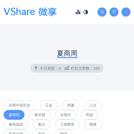
夏商周
今日更新：
0
栏目文章数：
280
全部中国历史
辽金
西夏
上古
夏商周
南北朝
近现代
民国
春秋战国
秦汉
三国两晋
隋唐
五代十国
宋元
明清