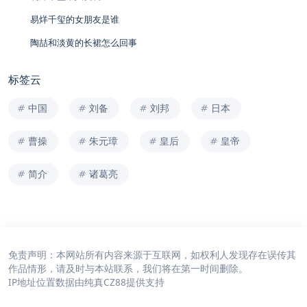
易烊千玺的女朋友是谁
陶喆和淡黄的长裙怎么回事
标签云
中国
刘备
刘邦
日本
曹操
朱元璋
皇后
皇帝
简介
诸葛亮
免责声明：本网站所有内容来源于互联网，如权利人发现存在误传其
作品情形，请及时与本站联系，我们将在第一时间删除。
IP地址位置数据由
纯真CZ88
提供支持