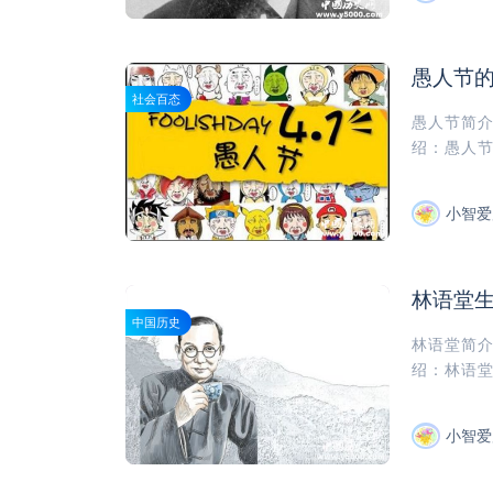
愚人节
社会百态
愚人节简
绍：愚人节简介
小智爱
林语堂
中国历史
林语堂简
绍：林语堂简
小智爱