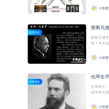
小智爱
密斯凡
世界历史
密斯凡德
些？本文这
小智爱
伦琴生平
世界历史
伦琴简介：
就为你介绍
小智爱