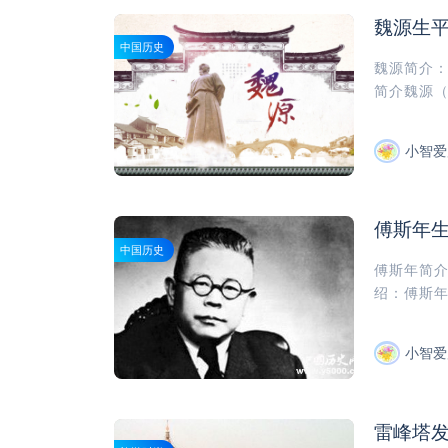
魏源生
中国历史
魏源简介
简介魏源（1
小智爱
傅斯年
中国历史
傅斯年简
绍：傅斯年简
小智爱
雷峰塔