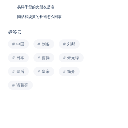
易烊千玺的女朋友是谁
陶喆和淡黄的长裙怎么回事
标签云
中国
刘备
刘邦
日本
曹操
朱元璋
皇后
皇帝
简介
诸葛亮