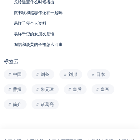
龙岭迷窟什么时候播出
虞书欣和赵志伟还在一起吗
易烊千玺个人资料
易烊千玺的女朋友是谁
陶喆和淡黄的长裙怎么回事
标签云
中国
刘备
刘邦
日本
曹操
朱元璋
皇后
皇帝
简介
诸葛亮