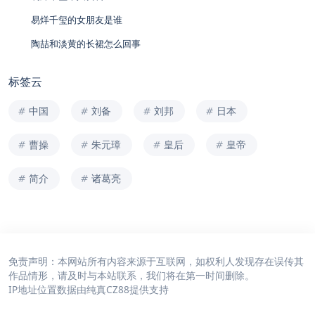
易烊千玺的女朋友是谁
陶喆和淡黄的长裙怎么回事
标签云
中国
刘备
刘邦
日本
曹操
朱元璋
皇后
皇帝
简介
诸葛亮
免责声明：本网站所有内容来源于互联网，如权利人发现存在误传其
作品情形，请及时与本站联系，我们将在第一时间删除。
IP地址位置数据由
纯真CZ88
提供支持