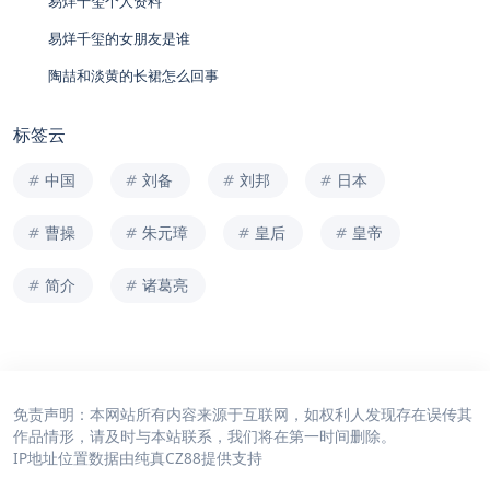
易烊千玺个人资料
易烊千玺的女朋友是谁
陶喆和淡黄的长裙怎么回事
标签云
中国
刘备
刘邦
日本
曹操
朱元璋
皇后
皇帝
简介
诸葛亮
免责声明：本网站所有内容来源于互联网，如权利人发现存在误传其
作品情形，请及时与本站联系，我们将在第一时间删除。
IP地址位置数据由
纯真CZ88
提供支持