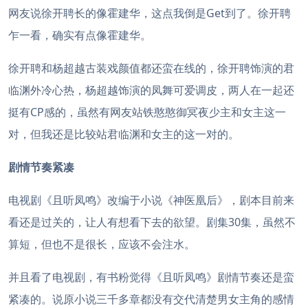
网友说徐开聘长的像霍建华，这点我倒是Get到了。徐开聘
乍一看，确实有点像霍建华。
徐开聘和杨超越古装戏颜值都还蛮在线的，徐开聘饰演的君
临渊外冷心热，杨超越饰演的凤舞可爱调皮，两人在一起还
挺有CP感的，虽然有网友站铁憨憨御冥夜少主和女主这一
对，但我还是比较站君临渊和女主的这一对的。
剧情节奏紧凑
电视剧《且听凤鸣》改编于小说《神医凰后》，剧本目前来
看还是过关的，让人有想看下去的欲望。剧集30集，虽然不
算短，但也不是很长，应该不会注水。
并且看了电视剧，有书粉觉得《且听凤鸣》剧情节奏还是蛮
紧凑的。说原小说三千多章都没有交代清楚男女主角的感情