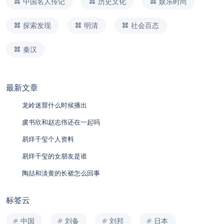
中国名人传记
历史文化
娱乐时尚
探索发现
明清
社会百态
秦汉
最新文章
龙岭迷窟什么时候播出
虞书欣和赵志伟还在一起吗
易烊千玺个人资料
易烊千玺的女朋友是谁
陶喆和淡黄的长裙怎么回事
标签云
中国
刘备
刘邦
日本