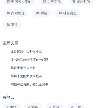
中国名人传记
历史文化
娱乐时尚
探索发现
明清
社会百态
秦汉
最新文章
龙岭迷窟什么时候播出
虞书欣和赵志伟还在一起吗
易烊千玺个人资料
易烊千玺的女朋友是谁
陶喆和淡黄的长裙怎么回事
标签云
中国
刘备
刘邦
日本