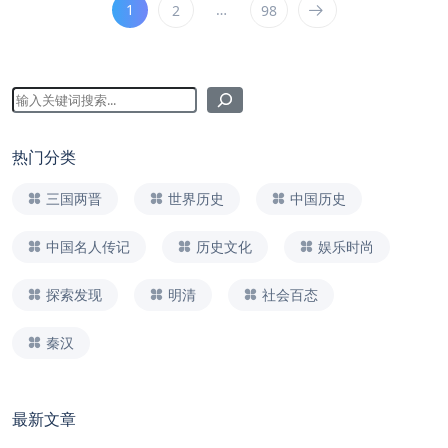
1
…
2
98
热门分类
三国两晋
世界历史
中国历史
中国名人传记
历史文化
娱乐时尚
探索发现
明清
社会百态
秦汉
最新文章