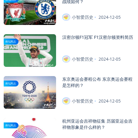
战绩如何？
小智爱历史
2024-12-05
汉密尔顿F1冠军 F1汉密尔顿资料简历
体坛风云
小智爱历史
2024-12-05
东京奥运会赛程公布 东京奥运会赛程
体坛风云
是怎样的？
小智爱历史
2024-12-05
杭州亚运会吉祥物征集 历届亚运会吉
体坛风云
祥物形象是什么样的？