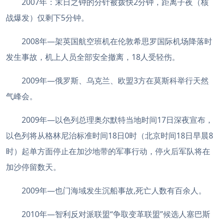
2007年：末日之钟的分针被拨快2分钟，距离子夜（核
战爆发）仅剩下5分钟。
2008年—架英国航空班机在伦敦希思罗国际机场降落时
发生事故，机上人员全部安全撤离，18人受轻伤。
2009年—俄罗斯、乌克兰、欧盟3方在莫斯科举行天然
气峰会。
2009年—以色列总理奥尔默特当地时间17日深夜宣布，
以色列将从格林尼治标准时间18日0时（北京时间18日早晨8
时）起单方面停止在加沙地带的军事行动，停火后军队将在
加沙停留数天。
2009年—也门海域发生沉船事故,死亡人数有百余人。
2010年—智利反对派联盟“争取变革联盟”候选人塞巴斯