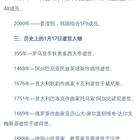
48成员。
2000年——姜澯熙，韩国组合SF9成员。
三、历史上的1月17日逝世人物
395年—罗马皇帝狄奥多西大帝逝世。
1468年—阿尔巴尼亚民族英雄斯坎德培逝世。
1676年—意大利歌剧作曲家卡瓦利逝世于威尼斯。
1751年—意大利巴洛克作曲家托马索·阿尔比诺尼逝世。
1869年—俄罗斯作曲家亚历山大·谢尔盖耶维奇·达尔戈
梅斯基逝世于彼得堡。
1888年—德国小提琴家，教育家开赛逝世于汉堡。