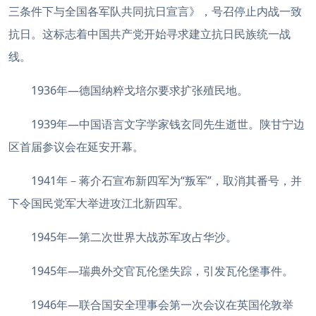
三条件下与全国各军队共同抗日宣言》，号召停止内战一致
抗日。这标志着中国共产党开始寻求建立抗日民族统一战
线。
1936年—德国纳粹戈培尔要求扩张殖民地。
1939年—中国语言文字学家钱玄同先生逝世。陕甘宁边
区首届参议会在延安开幕。
1941年－蒋介石宣布新四军为“叛军”，取消其番号，并
下令国民党军大举进攻江北新四军。
1945年—第二次世界大战苏军攻占华沙。
1945年—瑞典外交官瓦伦堡失踪，引发瓦伦堡事件。
1946年—联合国安全理事会第一次会议在英国伦敦举