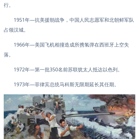
行。
1951年—抗美援朝战争，中国人民志愿军和北朝鲜军队
占领汉城。
1966年—美国飞机相撞造成所携氢弹在西班牙上空失
落。
1972年—第一批350名前苏联犹太人抵达以色列。
1973年—菲律宾总统马科斯无限期延长其任期。