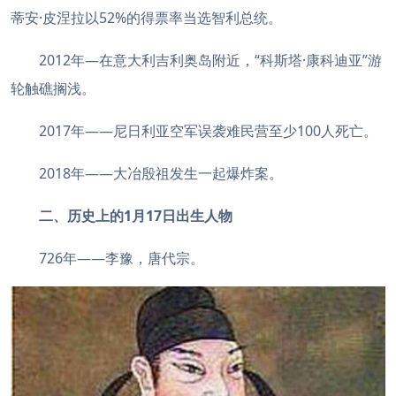
蒂安·皮涅拉以52%的得票率当选智利总统。
2012年—在意大利吉利奥岛附近，“科斯塔·康科迪亚”游
轮触礁搁浅。
2017年——尼日利亚空军误袭难民营至少100人死亡。
2018年——大冶殷祖发生一起爆炸案。
二、历史上的1月17日出生人物
726年——李豫，唐代宗。