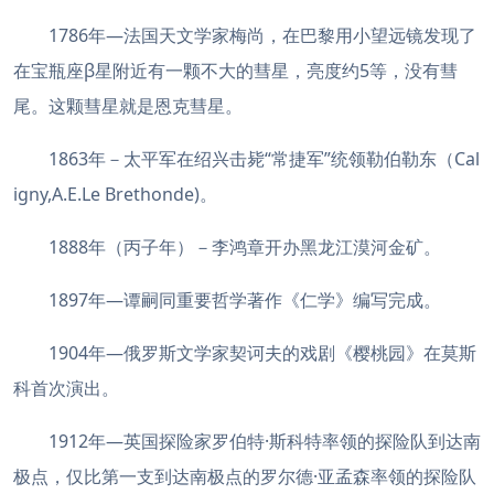
1786年—法国天文学家梅尚，在巴黎用小望远镜发现了
在宝瓶座β星附近有一颗不大的彗星，亮度约5等，没有彗
尾。这颗彗星就是恩克彗星。
1863年－太平军在绍兴击毙“常捷军”统领勒伯勒东（Cal
igny,A.E.Le Brethonde)。
1888年（丙子年）－李鸿章开办黑龙江漠河金矿。
1897年—谭嗣同重要哲学著作《仁学》编写完成。
1904年—俄罗斯文学家契诃夫的戏剧《樱桃园》在莫斯
科首次演出。
1912年—英国探险家罗伯特·斯科特率领的探险队到达南
极点，仅比第一支到达南极点的罗尔德·亚孟森率领的探险队