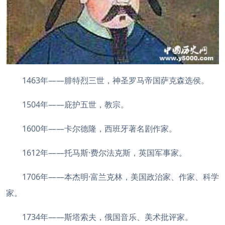
1463年——腓特烈三世，神圣罗马帝国萨克森选侯。
1504年——庇护五世，教宗。
1600年——卡尔德隆，西班牙著名剧作家。
1612年——托马斯·费尔法克斯，英国军事家。
1706年——本杰明·富兰克林，美国政治家、作家、科学
家。
1734年——斯塔索夫，俄国音乐、美术批评家。