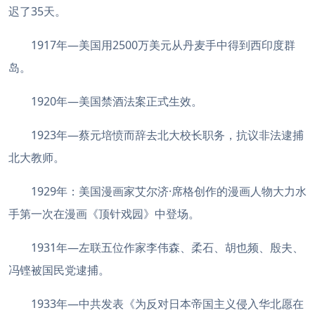
迟了35天。
1917年—美国用2500万美元从丹麦手中得到西印度群
岛。
1920年—美国禁酒法案正式生效。
1923年—蔡元培愤而辞去北大校长职务，抗议非法逮捕
北大教师。
1929年：美国漫画家艾尔济·席格创作的漫画人物大力水
手第一次在漫画《顶针戏园》中登场。
1931年—左联五位作家李伟森、柔石、胡也频、殷夫、
冯铿被国民党逮捕。
1933年—中共发表《为反对日本帝国主义侵入华北愿在