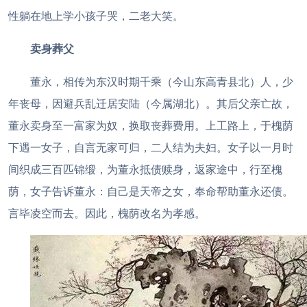
性躺在地上学小孩子哭，二老大笑。
卖身葬父
董永，相传为东汉时期千乘（今山东高青县北）人，少
年丧母，因避兵乱迁居安陆（今属湖北）。其后父亲亡故，
董永卖身至一富家为奴，换取丧葬费用。上工路上，于槐荫
下遇一女子，自言无家可归，二人结为夫妇。女子以一月时
间织成三百匹锦缎，为董永抵债赎身，返家途中，行至槐
荫，女子告诉董永：自己是天帝之女，奉命帮助董永还债。
言毕凌空而去。因此，槐荫改名为孝感。