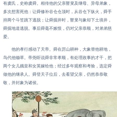
有虞氏，史称虞舜。相传他的父亲瞽叟及继母、异母弟象，
多次想害死他：让舜修补谷仓仓顶时，从谷仓下纵火，舜手
持两个斗笠跳下逃脱；让舜掘井时，瞽叟与象却下土填井，
舜掘地道逃脱。事后舜毫不嫉恨，仍对父亲恭顺，对弟弟慈
爱。
他的孝行感动了天帝。舜在厉山耕种，大象替他耕地，
鸟代他锄草。帝尧听说舜非常孝顺，有处理政事的才干，把
两个女儿娥皇和女英嫁给他；经过多年观察和考验，选定舜
做他的继承人。舜登天子位后，去看望父亲，仍然恭恭敬
敬，并封象为诸侯。