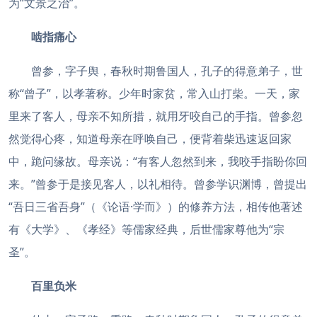
为“文景之治”。
啮指痛心
曾参，字子舆，春秋时期鲁国人，孔子的得意弟子，世
称“曾子”，以孝著称。少年时家贫，常入山打柴。一天，家
里来了客人，母亲不知所措，就用牙咬自己的手指。曾参忽
然觉得心疼，知道母亲在呼唤自己，便背着柴迅速返回家
中，跪问缘故。母亲说：“有客人忽然到来，我咬手指盼你回
来。”曾参于是接见客人，以礼相待。曾参学识渊博，曾提出
“吾日三省吾身”（《论语·学而》）的修养方法，相传他著述
有《大学》、《孝经》等儒家经典，后世儒家尊他为“宗
圣”。
百里负米