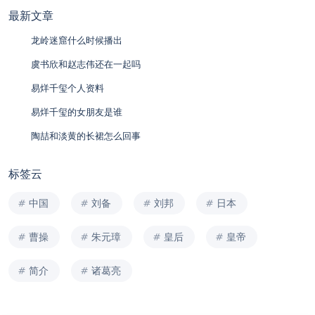
最新文章
龙岭迷窟什么时候播出
虞书欣和赵志伟还在一起吗
易烊千玺个人资料
易烊千玺的女朋友是谁
陶喆和淡黄的长裙怎么回事
标签云
中国
刘备
刘邦
日本
曹操
朱元璋
皇后
皇帝
简介
诸葛亮