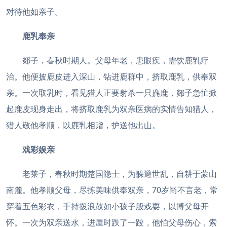
对待他如亲子。
鹿乳奉亲
郯子，春秋时期人。父母年老，患眼疾，需饮鹿乳疗
治。他便披鹿皮进入深山，钻进鹿群中，挤取鹿乳，供奉双
亲。一次取乳时，看见猎人正要射杀一只麂鹿，郯子急忙掀
起鹿皮现身走出，将挤取鹿乳为双亲医病的实情告知猎人，
猎人敬他孝顺，以鹿乳相赠，护送他出山。
戏彩娱亲
老莱子，春秋时期楚国隐士，为躲避世乱，自耕于蒙山
南麓。他孝顺父母，尽拣美味供奉双亲，70岁尚不言老，常
穿着五色彩衣，手持拨浪鼓如小孩子般戏耍，以博父母开
怀。一次为双亲送水，进屋时跌了一跤，他怕父母伤心，索