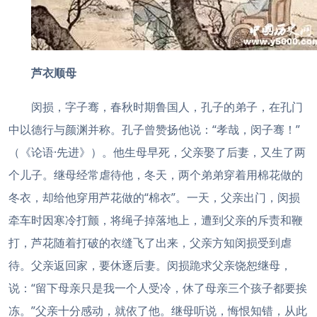
芦衣顺母
闵损，字子骞，春秋时期鲁国人，孔子的弟子，在孔门
中以德行与颜渊并称。孔子曾赞扬他说：“孝哉，闵子骞！”
（《论语·先进》）。他生母早死，父亲娶了后妻，又生了两
个儿子。继母经常虐待他，冬天，两个弟弟穿着用棉花做的
冬衣，却给他穿用芦花做的“棉衣”。一天，父亲出门，闵损
牵车时因寒冷打颤，将绳子掉落地上，遭到父亲的斥责和鞭
打，芦花随着打破的衣缝飞了出来，父亲方知闵损受到虐
待。父亲返回家，要休逐后妻。闵损跪求父亲饶恕继母，
说：“留下母亲只是我一个人受冷，休了母亲三个孩子都要挨
冻。”父亲十分感动，就依了他。继母听说，悔恨知错，从此