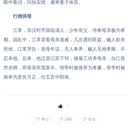
眼中垂泪，问知实情，遂将妻子休弃。
行佣供母
江革，东汉时齐国临淄人，少年丧父，侍奉母亲极为孝
顺。战乱中，江革背着母亲逃难，几次遇到匪盗，贼人欲杀
死他，江革哭告：老母年迈，无人奉养，贼人见他孝顺，不
忍杀他。后来，他迁居江苏下邳，做雇工供养母亲，自己贫
穷赤脚，而母亲所需甚丰。明帝时被推举为孝廉，章帝时被
推举为贤良方正，任五官中郎将。
孝心
汤药
谷仓