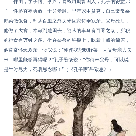
仲由，字子路、季路，春秋时期鲁国人，孔子的得意弟
子，性格直率勇敢，十分孝顺。早年家中贫穷，自己常常采
野菜做饭食，却从百里之外负米回家侍奉双亲。父母死后，
他做了大官，奉命到楚国去，随从的车马有百乘之众，所积
的粮食有万钟之多。坐在垒叠的锦褥上，吃着丰盛的筵席，
他常常怀念双亲，慨叹说：“即使我想吃野菜，为父母亲去负
米，哪里能够再得呢？”孔子赞扬说：“你侍奉父母，可以说
是生时尽力，死后思念哪！”（《孔子家语·致思》）