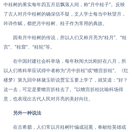
中桂树的果实每年四五月后飘落人间，称“月中桂子”。反映
了古人对月中桂树的确深信不疑，文人学士每当中秋望月，
吟诗作赋，都把月中桂树、桂子作为常用的典故。
因有月中桂树的传说，所以人们又称月亮为“桂月”、“桂
宫”、“桂窟”、“桂轮”等。
在中国封建社会科举场，每年秋闱大比刚好在八月，所
以人们将科举应试得中者称为“月中折桂”或“蟾宫折桂”。《红
楼梦》第九回中林黛玉听说贾宝玉要上学了，就笑道：“好？
这一去，可定是要蟾宫折桂去了。”以蟾宫折桂比喻科场得
意，也表现出古代人民对月亮的美好向往。
另外一种说法
在古希腊，人们常以月桂树叶编成冠冕，奉献给英雄或