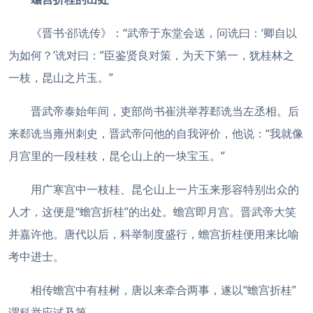
《晋书·郤诜传》：“武帝于东堂会送，问诜曰：‘卿自以
为如何？’诜对曰：”臣鉴贤良对策，为天下第一，犹桂林之
一枝，昆山之片玉。”
晋武帝泰始年间，吏部尚书崔洪举荐郄诜当左丞相。后
来郄诜当雍州刺史，晋武帝问他的自我评价，他说：“我就像
月宫里的一段桂枝，昆仑山上的一块宝玉。”
用广寒宫中一枝桂、昆仑山上一片玉来形容特别出众的
人才，这便是“蟾宫折桂”的出处。蟾宫即月宫。晋武帝大笑
并嘉许他。唐代以后，科举制度盛行，蟾宫折桂便用来比喻
考中进士。
相传蟾宫中有桂树，唐以来牵合两事，遂以“蟾宫折桂”
谓科举应试及第。