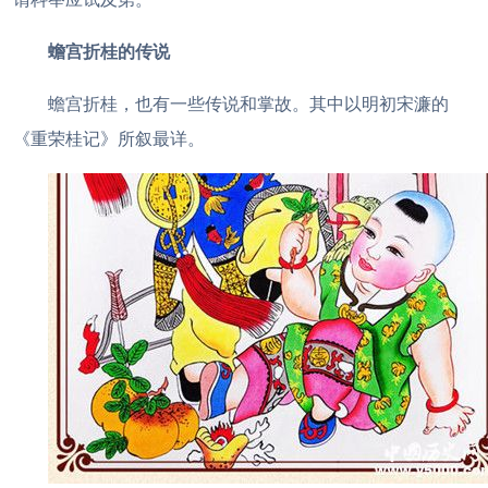
蟾宫折桂的
传说
蟾宫折桂，也有一些传说和掌故。其中以明初宋濂的
《重荣桂记》所叙最详。