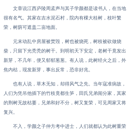
文章说江西庐陵周孟声与其子学颜都是读书人，在当地
很有名气。其家在吉水泥石村，院内有棵大桂树，枝叶繁
荣，树荫可遮盖二亩地面。
元末动乱中房屋被焚毁，树也被烧死，树枝被砍做烧
柴，只留下光秃秃的树干。到明初天下安定，老树干竟发出
新芽，不几年，便又郁郁葱葱。有人说，此树经火之后，外
焦内枯，现发新芽，事出反常，恐非好兆。
也有人说，草木无知，却得风气之先。当年寇准病故，
人们为凭吊他插下的竹枝竟都生笋，田氏兄弟闹分家，其家
的荆树无故枯萎，兄弟和好不分，树又复荣，可见周家又将
复兴。
不入，学颜之子仲方考中进士，人们就都认为此树重荣