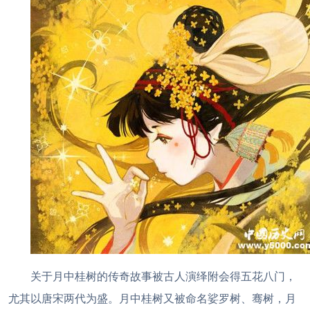
关于月中桂树的传奇故事被古人演绎附会得五花八门，
尤其以唐宋两代为盛。月中桂树又被命名娑罗树、骞树，月