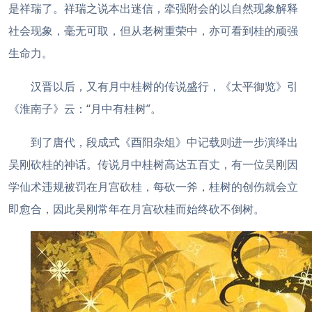
是祥瑞了。
祥瑞之说本出迷信，牵强附会的以自然现象解释
社会现象，毫无可取，但从老树重荣中，亦可看到桂的顽强
生命力。
汉晋以后，又有月中桂树的传说盛行，《太平御览》引
《淮南子》云：“月中有桂树”。
到了唐代，段成式《酉阳杂俎》中记载则进一步演绎出
吴刚砍桂的神话。传说月中桂树高达五百丈，有一位吴刚因
学仙术违规被罚在月宫砍桂，每砍一斧，桂树的创伤就会立
即愈合，因此吴刚常年在月宫砍桂而始终砍不倒树。