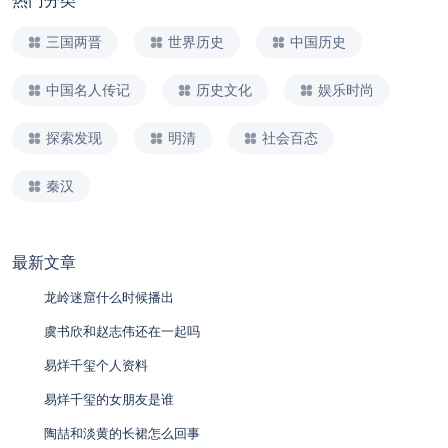
热门分类
三国两晋
世界历史
中国历史
中国名人传记
历史文化
娱乐时尚
探索发现
明清
社会百态
秦汉
最新文章
龙岭迷窟什么时候播出
虞书欣和赵志伟还在一起吗
易烊千玺个人资料
易烊千玺的女朋友是谁
陶喆和淡黄的长裙怎么回事