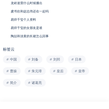
龙岭迷窟什么时候播出
虞书欣和赵志伟还在一起吗
易烊千玺个人资料
易烊千玺的女朋友是谁
陶喆和淡黄的长裙怎么回事
标签云
中国
刘备
刘邦
日本
曹操
朱元璋
皇后
皇帝
简介
诸葛亮