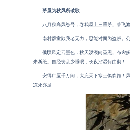
茅屋为秋风所破歌
八月秋高风怒号，卷我屋上三重茅。茅飞
南村群童欺我老无力，忍能对面为盗贼。
俄顷风定云墨色，秋天漠漠向昏黑。布衾
未断绝。自经丧乱少睡眠，长夜沾湿何由彻！
安得广厦千万间，大庇天下寒士俱欢颜！
冻死亦足！