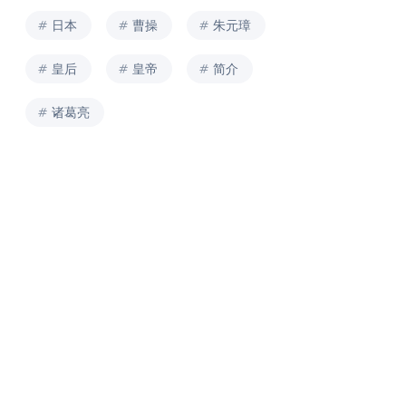
日本
曹操
朱元璋
皇后
皇帝
简介
诸葛亮