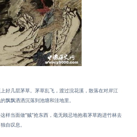
顶上好几层茅草。茅草乱飞，渡过浣花溪，散落在对岸江
低的飘飘洒洒沉落到池塘和洼地里。
这样当面做“贼”抢东西，毫无顾忌地抱着茅草跑进竹林去
，独自叹息。