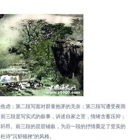
的焦虑；第二段写面对群童抱茅的无奈；第三段写遭受夜雨
。前三段是写实式的叙事，诉述自家之苦，情绪含蓄压抑；
越轩昂。前三段的层层铺叙，为后一段的抒情奠定了坚实的
杜诗”沉郁顿挫“的风格。