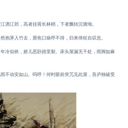
渡江洒江郊，高者挂罥长林梢，下者飘转沉塘坳。
公然抱茅入竹去，唇焦口燥呼不得，归来倚杖自叹息。
多年冷似铁，娇儿恶卧踏里裂。床头屋漏无干处，雨脚如麻
风雨不动安如山。呜呼！何时眼前突兀见此屋，吾庐独破受