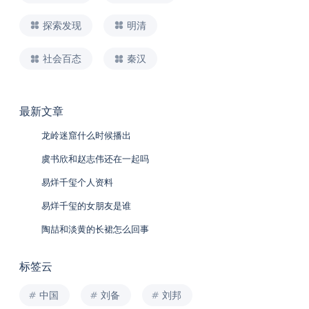
探索发现
明清
社会百态
秦汉
最新文章
龙岭迷窟什么时候播出
虞书欣和赵志伟还在一起吗
易烊千玺个人资料
易烊千玺的女朋友是谁
陶喆和淡黄的长裙怎么回事
标签云
中国
刘备
刘邦