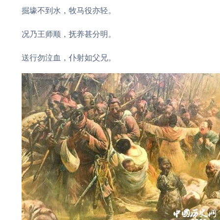
掘壕不到水，牧马役亦轻。
况乃王师顺，抚养甚分明。
送行勿泣血，仆射如父兄。