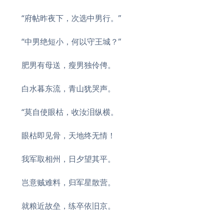
“府帖昨夜下，次选中男行。”
“中男绝短小，何以守王城？”
肥男有母送，瘦男独伶俜。
白水暮东流，青山犹哭声。
“莫自使眼枯，收汝泪纵横。
眼枯即见骨，天地终无情！
我军取相州，日夕望其平。
岂意贼难料，归军星散营。
就粮近故垒，练卒依旧京。