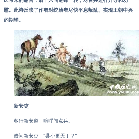
民带来的痛苦；后十六句笔锋一转，对百姓进行开导和劝
慰。此诗反映了作者对统治者尽快平息叛乱、实现王朝中兴
的期望。
新安吏
客行新安道，喧呼闻点兵。
借问新安吏：“县小更无丁？”