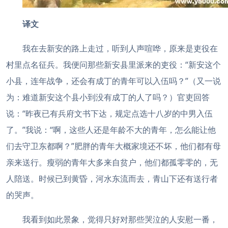
译文
我在去新安的路上走过，听到人声喧哗，原来是吏役在
村里点名征兵。我便问那些新安县里派来的吏役：“新安这个
小县，连年战争，还会有成丁的青年可以入伍吗？”（又一说
为：难道新安这个县小到没有成丁的人了吗？）官吏回答
说：“昨夜已有兵府文书下达，规定点选十八岁的中男入伍
了。”我说：“啊，这些人还是年龄不大的青年，怎么能让他
们去守卫东都啊？”肥胖的青年大概家境还不坏，他们都有母
亲来送行。瘦弱的青年大多来自贫户，他们都孤零零的，无
人陪送。时候已到黄昏，河水东流而去，青山下还有送行者
的哭声。
我看到如此景象，觉得只好对那些哭泣的人安慰一番，