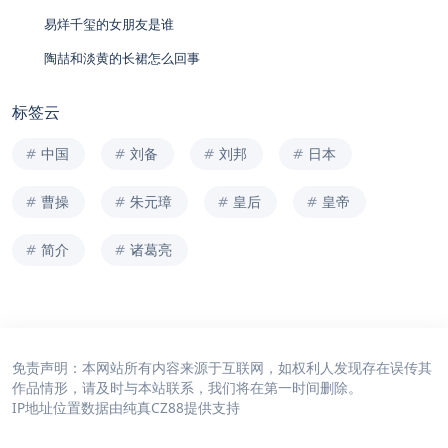
易烊千玺的女朋友是谁
陶喆和淡黄的长裙怎么回事
标签云
中国
刘备
刘邦
日本
曹操
朱元璋
皇后
皇帝
简介
诸葛亮
免责声明：本网站所有内容来源于互联网，如权利人发现存在误传其
作品情形，请及时与本站联系，我们将在第一时间删除。
IP地址位置数据由
纯真CZ88
提供支持