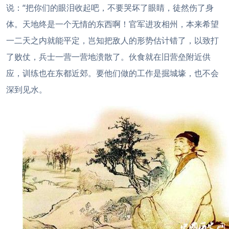
说：“把你们的眼泪收起吧，不要哭坏了眼睛，徒然伤了身
体。天地终是一个无情的东西啊！官军进攻相州，本来希望
一二天之内就能平定，岂知把敌人的形势估计错了，以致打
了败仗，兵士一营一营地溃散了。伙食就在旧营垒附近供
应，训练也在东都近郊。要他们做的工作是掘城壕，也不会
深到见水。