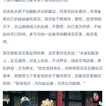
下面小编就给大家带来了相关剧情介绍。
也先听从部下伯颜帖木尔的建议，对英宗好生看待，并准备
将自己的妹妹嫁给英宗。英宗处于两难间，娶吧，堂堂明朝
天子，怎么能做胡人的女婿，不娶吧，自己身为俘虏，不知
如何开口拒绝。多亏与他一起被俘的翻译吴官童，能言善
辩。
英宗授权吴官童处理此事。吴官童对也先说：“令妹欲配皇
上，足见盛情，但皇上在此，不当野合，须俟车驾还都，厚
礼聘迎，方为两全。”也先觉得有礼，但怜惜英宗在瓦喇生活
孤单，想推荐几个有姿色的女子服侍英宗，也被吴官童婉言
拒绝：“留俟他日，为尔妹从嫁，当并以为嫔御。”