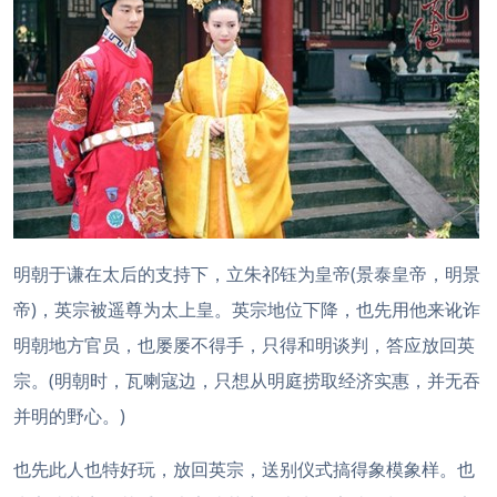
明朝于谦在太后的支持下，立朱祁钰为皇帝(景泰皇帝，明景
帝)，英宗被遥尊为太上皇。英宗地位下降，也先用他来讹诈
明朝地方官员，也屡屡不得手，只得和明谈判，答应放回英
宗。(明朝时，瓦喇寇边，只想从明庭捞取经济实惠，并无吞
并明的野心。)
也先此人也特好玩，放回英宗，送别仪式搞得象模象样。也