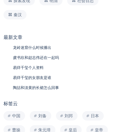
探索发现
明清
社会百态
秦汉
最新文章
龙岭迷窟什么时候播出
虞书欣和赵志伟还在一起吗
易烊千玺个人资料
易烊千玺的女朋友是谁
陶喆和淡黄的长裙怎么回事
标签云
中国
刘备
刘邦
日本
曹操
朱元璋
皇后
皇帝