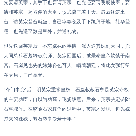
先宴请英宗，其手下也宴请英宗，也先还宴请明朝使臣，宴
请和英宗一起被俘的大臣，仪式搞了若干天。最后还筑土
台，请英宗登台就坐，自己率妻妾及手下跪拜于地。礼毕登
程，也先送至数是里外，并送礼物。
也先送回英宗后，不忘嫁妹的事情，派人送其妹到大同，托
大同总兵石彪转献京师。英宗回国后，被景泰皇帝软禁于南
宫。石彪见也先的妹妹姿色可人，瞒着朝廷，将此女强行留
在太原，自己享受。
“夺门事变”后，明英宗重掌皇权。石彪叔叔石亨是英宗夺权
的主要功臣，自以为功高，飞扬跋扈。后来，英宗决定铲除
石亨叔侄。在铲除石家叔侄的过程中，英宗才发现，也先嫁
过来的妹妹，被石彪享受若干年了。