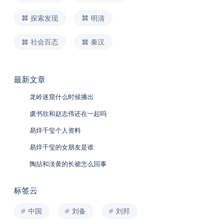
探索发现
明清
社会百态
秦汉
最新文章
龙岭迷窟什么时候播出
虞书欣和赵志伟还在一起吗
易烊千玺个人资料
易烊千玺的女朋友是谁
陶喆和淡黄的长裙怎么回事
标签云
中国
刘备
刘邦