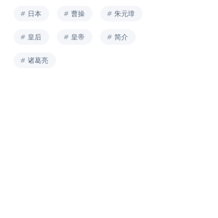
日本
曹操
朱元璋
皇后
皇帝
简介
诸葛亮