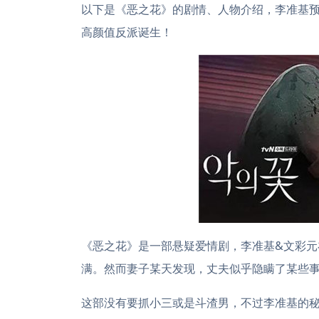
以下是《恶之花》的剧情、人物介绍，李准基
高颜值反派诞生！
《恶之花》是一部悬疑爱情剧，李准基&文彩
满。然而妻子某天发现，丈夫似乎隐瞒了某些
这部没有要抓小三或是斗渣男，不过李准基的秘