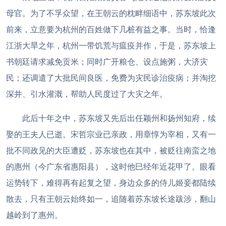
母官。为了不孚众望，在王朝云的枕畔细语中，苏东坡此次
前来，立意要为杭州的百姓做下几桩有益之事。当时，恰逢
江浙大旱之年，杭州一带饥荒与瘟疫并作，于是，苏东坡上
书朝廷请求减免贡米；同时广开粮仓、设点施粥，大济灾
民；还调遣了大批民间良医，免费为灾民诊治疫病；并淘挖
深井、引水灌溉，帮助人民度过了大灾之年。
此后十年之中，苏东坡又先后出任颖州和扬州知府，续
娶的王夫人已逝。宋哲宗业已亲政，用章惇为宰相，又有一
批不同政见的大臣遭贬，苏东坡也在其中，被贬往南蛮之地
的惠州（今广东省惠阳县），这时他巳经年近花甲了。眼看
运势转下，难得再有起复之望，身边众多的侍儿姬妾都陆续
散去，只有王朝云始终如一，追随着苏东坡长途跋涉，翻山
越岭到了惠州。