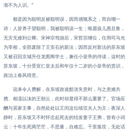
渐不为人识。”
都是因为聪明反被聪明误，因而感慨系之，而自嘲一
诗：人皆养子望聪明，我被聪明误一生；唯愿孩儿愚且鲁，
无灾无难到公卿。宋神宗驾崩后，宋哲宗继位，任用司马光
为宰相，全部废除了王安石的新法；因而反对新法的苏东坡
又被召回京城升任龙图阁学士，兼任小皇帝的侍读，这时的
苏东坡，十分受宣仁皇太后和年仅十二岁的小皇帝的赏识，
政治上春风得意。
说来令人费解，在东坡政途黯淡失意时，与之患难共
携、相濡以沫的王朝云，此时却显得不那么重要了。官场应
酬与居家主事，自然处处以王闰这位续弦夫人为主；夜深人
静时，苏东坡又不时怀念起死去的结发妻子王弗，曾有小词
云：十年生死两茫茫，不思量，自难忘。千里孤坟，无处话