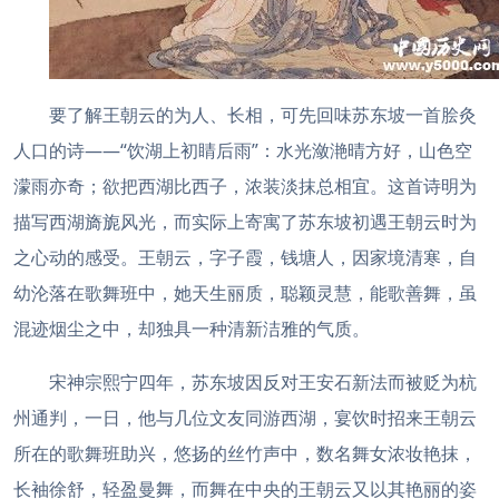
要了解王朝云的为人、长相，可先回味苏东坡一首脍灸
人口的诗——“饮湖上初睛后雨”：水光潋滟晴方好，山色空
濛雨亦奇；欲把西湖比西子，浓装淡抹总相宜。这首诗明为
描写西湖旖旎风光，而实际上寄寓了苏东坡初遇王朝云时为
之心动的感受。王朝云，字子霞，钱塘人，因家境清寒，自
幼沦落在歌舞班中，她天生丽质，聪颖灵慧，能歌善舞，虽
混迹烟尘之中，却独具一种清新洁雅的气质。
宋神宗熙宁四年，苏东坡因反对王安石新法而被贬为杭
州通判，一日，他与几位文友同游西湖，宴饮时招来王朝云
所在的歌舞班助兴，悠扬的丝竹声中，数名舞女浓妆艳抹，
长袖徐舒，轻盈曼舞，而舞在中央的王朝云又以其艳丽的姿