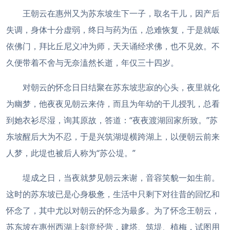
王朝云在惠州又为苏东坡生下一子，取名干儿，因产后
失调，身体十分虚弱，终日与药为伍，总难恢复，于是就皈
依佛门，拜比丘尼义冲为师，天天诵经求佛，也不见效。不
久便带着不舍与无奈溘然长逝，年仅三十四岁。
对朝云的怀念日日结聚在苏东坡悲寂的心头，夜里就化
为幽梦，他夜夜见朝云来侍，而且为年幼的干儿授乳，总看
到她衣衫尽湿，询其原故，答道：“夜夜渡湖回家所致。”苏
东坡醒后大为不忍，于是兴筑湖堤横跨湖上，以便朝云前来
人梦，此堤也被后人称为“苏公堤。”
堤成之日，当夜就梦见朝云来谢，音容笑貌一如生前。
这时的苏东坡已是心身极惫，生活中只剩下对往昔的回忆和
怀念了，其中尤以对朝云的怀念为最多。为了怀念王朝云，
苏东坡在惠州西湖上刻意经营，建塔、筑堤、植梅，试图用