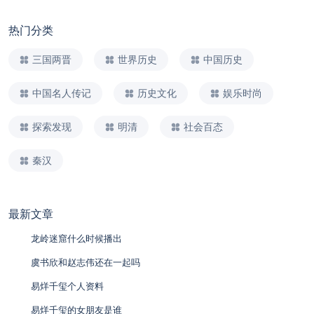
热门分类
三国两晋
世界历史
中国历史
中国名人传记
历史文化
娱乐时尚
探索发现
明清
社会百态
秦汉
最新文章
龙岭迷窟什么时候播出
虞书欣和赵志伟还在一起吗
易烊千玺个人资料
易烊千玺的女朋友是谁