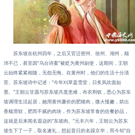
苏东坡在杭州四年，之后又官迁密州、徐州、湖州，颠
沛不已，甚至因“乌台诗案”被贬为黄州副使，这期间，王朝
云始终紧紧相随，无怨无悔。在黄州时，他们的生活十分清
苦。苏东坡诗中记述：“今年刈草盖雪堂，日炙风吹面如
墨。”王朝云甘愿与苏东坡共度患难，布衣荆钗，悉心为苏东
坡调理生活起居，她用黄州廉价的肥猪肉，微火慢嫩，烘出
香糯滑软，肥而不腻的肉块，作为苏东坡常食的佐餐妙品，
这就是后来闻名遐迩的“东坡肉。”元丰六年，王朝云为苏东
坡生下了一子，取名遂礼，想起昔日的名躁京华，而今却“自