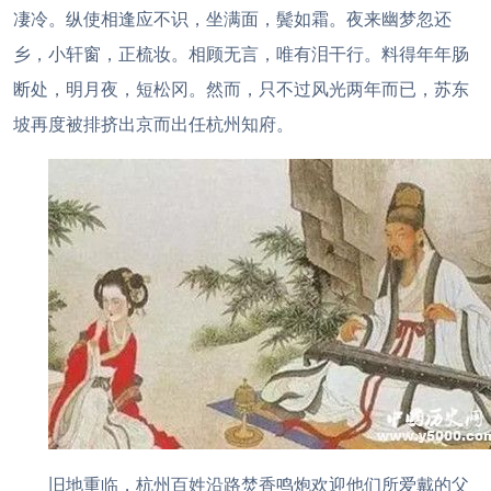
凄冷。纵使相逢应不识，坐满面，鬓如霜。夜来幽梦忽还
乡，小轩窗，正梳妆。相顾无言，唯有泪干行。料得年年肠
断处，明月夜，短松冈。然而，只不过风光两年而已，苏东
坡再度被排挤出京而出任杭州知府。
旧地重临，杭州百姓沿路焚香鸣炮欢迎他们所爱戴的父