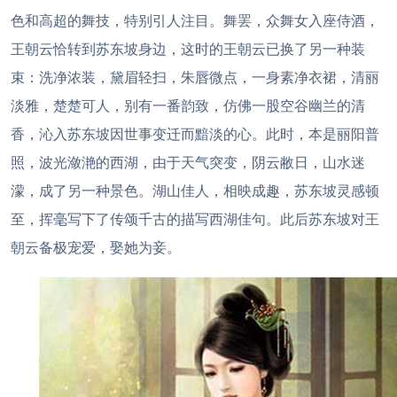
色和高超的舞技，特别引人注目。舞罢，众舞女入座侍酒，
王朝云恰转到苏东坡身边，这时的王朝云已换了另一种装
束：洗净浓装，黛眉轻扫，朱唇微点，一身素净衣裙，清丽
淡雅，楚楚可人，别有一番韵致，仿佛一股空谷幽兰的清
香，沁入苏东坡因世事变迁而黯淡的心。此时，本是丽阳普
照，波光潋滟的西湖，由于天气突变，阴云敝日，山水迷
濛，成了另一种景色。湖山佳人，相映成趣，苏东坡灵感顿
至，挥毫写下了传颂千古的描写西湖佳句。此后苏东坡对王
朝云备极宠爱，娶她为妾。