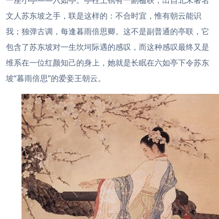
一座小亭——六如亭。亭柱上镌有一副楹联，出自北宋著名
文人苏东坡之手，联是这样的：不合时宜，惟有朝云能识
我；独弹古调，每逢暮雨倍思卿。这不是副普通的亭联，它
包含了苏东坡对一生坎坷际遇的感叹，而这种感叹最终又是
维系在一位红颜知己的身上，她就是长眠在六如亭下令苏东
坡“暮雨倍思”的爱妾王朝云。