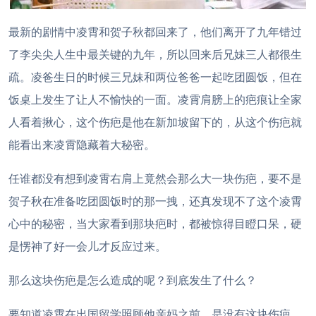
最新的剧情中凌霄和贺子秋都回来了，他们离开了九年错过
了李尖尖人生中最关键的九年，所以回来后兄妹三人都很生
疏。凌爸生日的时候三兄妹和两位爸爸一起吃团圆饭，但在
饭桌上发生了让人不愉快的一面。凌霄肩膀上的疤痕让全家
人看着揪心，这个伤疤是他在新加坡留下的，从这个伤疤就
能看出来凌霄隐藏着大秘密。
任谁都没有想到凌霄右肩上竟然会那么大一块伤疤，要不是
贺子秋在准备吃团圆饭时的那一拽，还真发现不了这个凌霄
心中的秘密，当大家看到那块疤时，都被惊得目瞪口呆，硬
是愣神了好一会儿才反应过来。
那么这块伤疤是怎么造成的呢？到底发生了什么？
要知道凌霄在出国留学照顾他亲妈之前，是没有这块伤疤