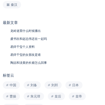
秦汉
最新文章
龙岭迷窟什么时候播出
虞书欣和赵志伟还在一起吗
易烊千玺个人资料
易烊千玺的女朋友是谁
陶喆和淡黄的长裙怎么回事
标签云
中国
刘备
刘邦
日本
曹操
朱元璋
皇后
皇帝