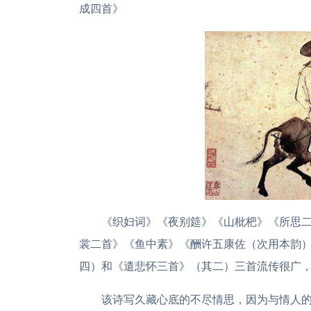
成四首》
《织妇词》《夜别筵》《山枇杷》《所思
裳二首》《鱼中素》《酬许五康佐（次用本韵
四）和《遣悲怀三首》（其二）三首流传很广
该诗写久藏心底的不尽情思，因为与情人的