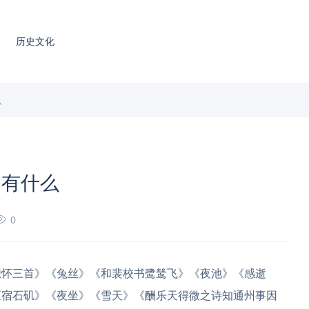
历史文化
么
别有什么
0
悲怀三首》《兔丝》《和裴校书鹭鸶飞》《夜池》《感逝
《宿石矶》《夜坐》《雪天》《酬乐天得微之诗知通州事因