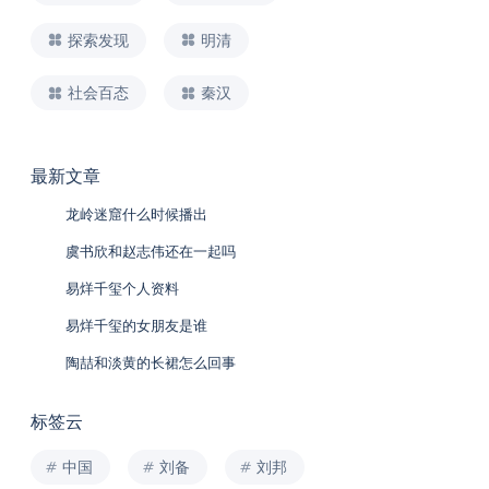
探索发现
明清
社会百态
秦汉
最新文章
龙岭迷窟什么时候播出
虞书欣和赵志伟还在一起吗
易烊千玺个人资料
易烊千玺的女朋友是谁
陶喆和淡黄的长裙怎么回事
标签云
中国
刘备
刘邦