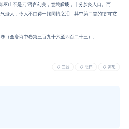
除却巫山不是云”语言幻美，意境朦胧，十分脍炙人口。而
气袭人，令人不由得一掬同情之泪，其中第二首的结句“贫
八卷（全唐诗中卷第三百九十六至四百二十三）。
三首
悲怀
离思