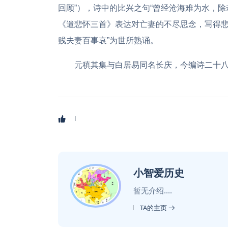
回顾”），诗中的比兴之句“曾经沧海难为水，
《遣悲怀三首》表达对亡妻的不尽思念，写得悲
贱夫妻百事哀”为世所熟诵。
元稹其集与白居易同名长庆，今编诗二十
小智爱历史
暂无介绍....
TA的主页