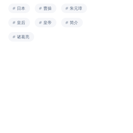
日本
曹操
朱元璋
皇后
皇帝
简介
诸葛亮