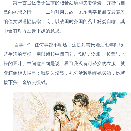
第一首追忆妻子生前的艰苦处境和夫妻情爱，并抒写自
己的抱憾之情。一、二句引用典故，以东晋宰相谢安最宠爱
的侄女谢道韫借指韦氏，以战国时齐国的贫士黔娄自喻，其
中含有对方屈身下嫁的意思。
“百事乖”，任何事都不顺遂，这是对韦氏婚后七年间艰
苦生活的简括，用以领起中间四句。“泥”，软缠。“长藿”，长
长的豆叶。中间这四句是说，看到我没有可替换的衣服，就
翻箱倒柜去搜寻；我身边没钱，死乞活赖地缠她买酒，她就
拔下头上金钗去换钱。