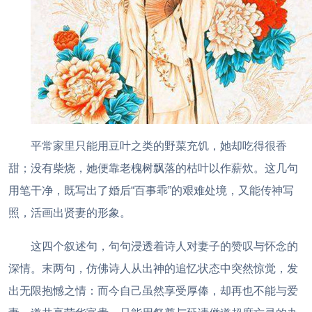
平常家里只能用豆叶之类的野菜充饥，她却吃得很香
甜；没有柴烧，她便靠老槐树飘落的枯叶以作薪炊。这几句
用笔干净，既写出了婚后“百事乖”的艰难处境，又能传神写
照，活画出贤妻的形象。
这四个叙述句，句句浸透着诗人对妻子的赞叹与怀念的
深情。末两句，仿佛诗人从出神的追忆状态中突然惊觉，发
出无限抱憾之情：而今自己虽然享受厚俸，却再也不能与爱