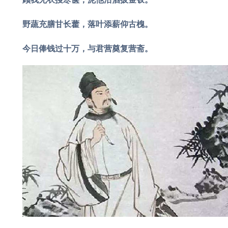
野蔬充膳甘长藿，落叶添薪仰古槐。
今日俸钱过十万，与君营奠复营斋。