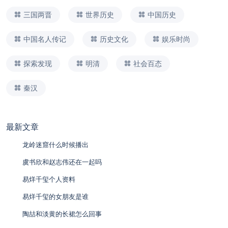
三国两晋
世界历史
中国历史
中国名人传记
历史文化
娱乐时尚
探索发现
明清
社会百态
秦汉
最新文章
龙岭迷窟什么时候播出
虞书欣和赵志伟还在一起吗
易烊千玺个人资料
易烊千玺的女朋友是谁
陶喆和淡黄的长裙怎么回事