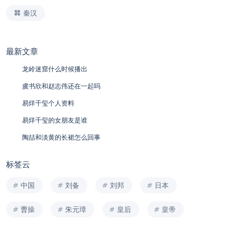
秦汉
最新文章
龙岭迷窟什么时候播出
虞书欣和赵志伟还在一起吗
易烊千玺个人资料
易烊千玺的女朋友是谁
陶喆和淡黄的长裙怎么回事
标签云
中国
刘备
刘邦
日本
曹操
朱元璋
皇后
皇帝